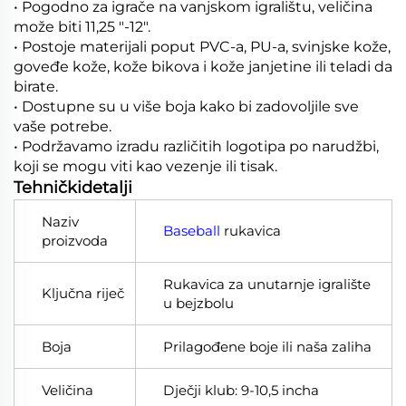
• Pogodno za igrače na vanjskom igralištu, veličina
može biti 11,25 "-12".
• Postoje materijali poput PVC-a, PU-a, svinjske kože,
goveđe kože, kože bikova i kože janjetine ili teladi da
birate.
• Dostupne su u više boja kako bi zadovoljile sve
vaše potrebe.
• Podržavamo izradu različitih logotipa po narudžbi,
koji se mogu viti kao vezenje ili tisak.
Tehničkidetalji
Naziv
Baseball
rukavica
proizvoda
Rukavica za unutarnje igralište
Ključna riječ
u bejzbolu
Boja
Prilagođene boje ili naša zaliha
Veličina
Dječji klub: 9-10,5 incha