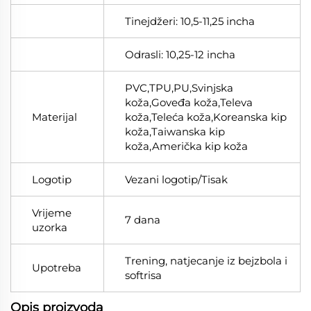
Tinejdžeri: 10,5-11,25 incha
Odrasli: 10,25-12 incha
PVC,TPU,PU,Svinjska
koža,Goveđa koža,Televa
Materijal
koža,Teleća koža,Koreanska kip
koža,Taiwanska kip
koža,Američka kip koža
Logotip
Vezani logotip/Tisak
Vrijeme
7 dana
uzorka
Trening, natjecanje iz bejzbola i
Upotreba
softrisa
Opis proizvoda