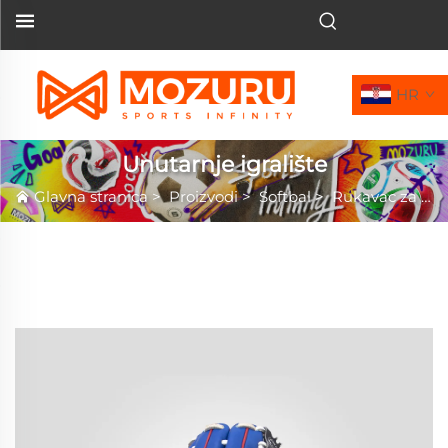
HR
Unutarnje igralište
Glavna stranica
>
Proizvodi
>
Softbal
>
Rukavac za softbal