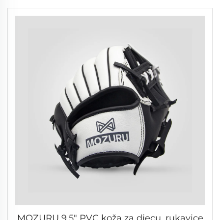
MOZURU 9,5" PVC koža za djecu, rukavice