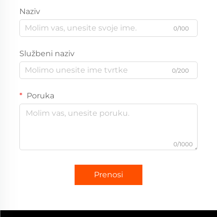
Naziv
0/100
Službeni naziv
0/200
Poruka
0/1000
Prenosi