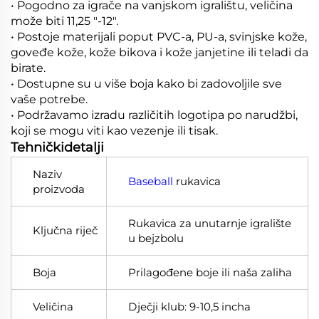
• Pogodno za igrače na vanjskom igralištu, veličina
može biti 11,25 "-12".
• Postoje materijali poput PVC-a, PU-a, svinjske kože,
goveđe kože, kože bikova i kože janjetine ili teladi da
birate.
• Dostupne su u više boja kako bi zadovoljile sve
vaše potrebe.
• Podržavamo izradu različitih logotipa po narudžbi,
koji se mogu viti kao vezenje ili tisak.
Tehničkidetalji
Naziv
Baseball
rukavica
proizvoda
Rukavica za unutarnje igralište
Ključna riječ
u bejzbolu
Boja
Prilagođene boje ili naša zaliha
Veličina
Dječji klub: 9-10,5 incha