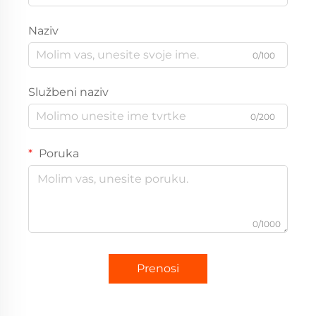
Naziv
0/100
Službeni naziv
0/200
Poruka
0/1000
Prenosi