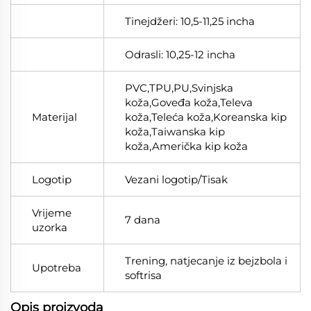
Tinejdžeri: 10,5-11,25 incha
Odrasli: 10,25-12 incha
PVC,TPU,PU,Svinjska
koža,Goveđa koža,Televa
Materijal
koža,Teleća koža,Koreanska kip
koža,Taiwanska kip
koža,Američka kip koža
Logotip
Vezani logotip/Tisak
Vrijeme
7 dana
uzorka
Trening, natjecanje iz bejzbola i
Upotreba
softrisa
Opis proizvoda