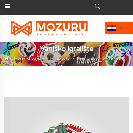
HR
Vanjsko igralište
Glavna stranica
>
Proizvodi
>
Bejzbol
>
Bejzbol rukavica