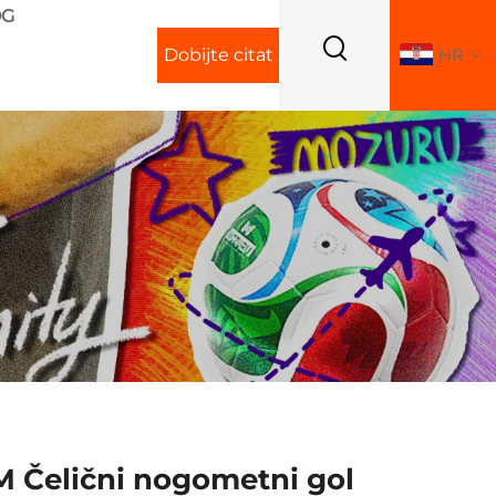
OG
Dobijte citat
HR
 Čelični nogometni gol