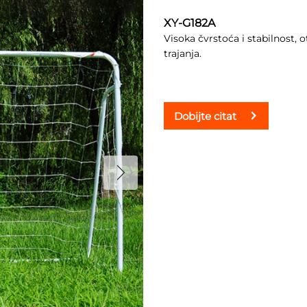
XY-G182A
Visoka čvrstoća i stabilnost, o
trajanja.
Dobijte citat