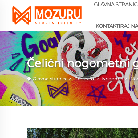
GLAVNA STRANIC
KONTAKTIRAJ N
Čelični nogometni 
Glavna stranica
>
Proizvodi
>
Nogomet
>
No