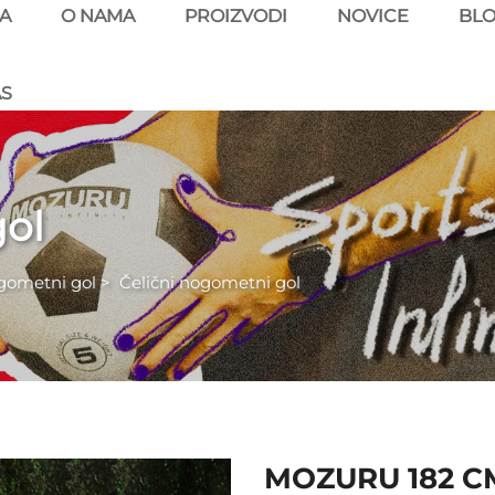
A
O NAMA
PROIZVODI
NOVICE
BL
AS
gol
gometni gol
>
Čelični nogometni gol
MOZURU 182 CM