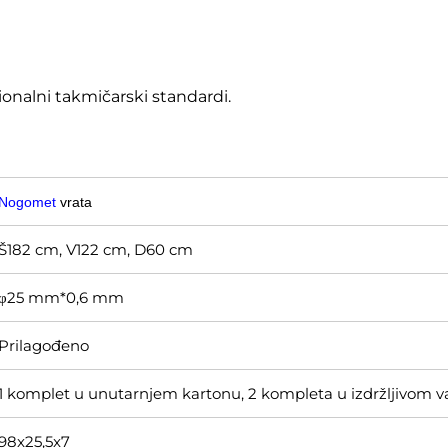
esionalni takmičarski standardi.
Nogomet
vrata
Š182 cm, V122 cm, D60 cm
φ25 mm*0,6 mm
Prilagođeno
1 komplet u unutarnjem kartonu, 2 kompleta u izdržljivom 
98x25,5x7