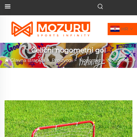
HR
Čelični nogometni gol
Glavna stranica
>
Proizvodi
>
Nogomet
>
Nogometni gol