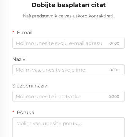
Dobijte besplatan citat
Naš predstavnik će vas uskoro kontaktirati.
E-mail
0/100
Naziv
0/100
Službeni naziv
0/200
Poruka