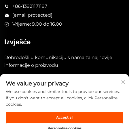
+86-13921171197
[email protected]
Vrijeme: 9.00 do 16.00
Izvješće
Dobrodošli u komunikaciju s nama za najnovije
informacije o proizvodu
Prenosi
We value your privacy
We use cookies and similar tools to provide our services.
If you don't want to accept all cookies, click Personalize
cookies.
Accept all
Autorska prava © 2025 China Wuxi Leeqian Int'l Co., Ltd. Sva
prava pridržana.
Politika privatnosti
Personalize cookies