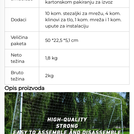
kartonskom pakiranju za izvoz
10 kom. stezaljki za mrežu, 4 kom.
Dodaci
klinovi za tlo, 1 kom. mreža i 1 kom.
upute za instalaciju
Veličina
50 *22,5 *5,1 cm
paketa
Neto
1,8 kg
težina
Bruto
2kg
težina
Opis proizvoda