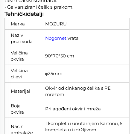
takmičarski standardi.
• Galvanizirani čelik s prakom.
Tehničkidetalji
Marka
MOZURU
Naziv
Nogomet
vrata
proizvoda
Veličina
90*70*50 cm
okvira
Veličina
φ25mm
cijevi
Okvir od cinkanog čelika s PE
Materijal
mrežom
Boja
Prilagođeni okvir i mreža
okvira
1 komplet u unutarnjem kartonu, 5
Način
kompleta u izdržljivom
ambalaže