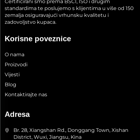
Certificirani smo prema BSCI, ISO i drugim
standardima te poslujemo s klijentima u više od 150
zemalja osiguravajući vrhunsku kvalitetu i
zadovoljstvo kupaca.
Korisne poveznice
O nama
Proizvodi
Vijesti
Blog
Kontaktirajte nas
Adresa
Br. 28, Xiangshan Rd., Donggang Town, Xishan
District, Wuxi, Jiangsu, Kina