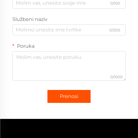
0/100
Službeni naziv
0/200
Poruka
0/1000
Prenosi