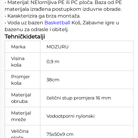
• Materijal: NElomljiva PE ili PC ploča. Baza od PE
materijala izrađena postupkom izduvne obrade.
• Karakterizira ga brza montaža.
•
Voda uz bazen
Basketball
Koš, Zabavne igre u
bazenu za odrasle i obitelj.
Tehničkidetalji
Marka
MOZURU
Visina
0,9 m
koša
Promjer
38cm
koša
Materijal
čelični stup promjera 16 mm
obruba
Materijal
Vodootporni nylonski
mreže
Veličina
75x50x9 cm
ploče