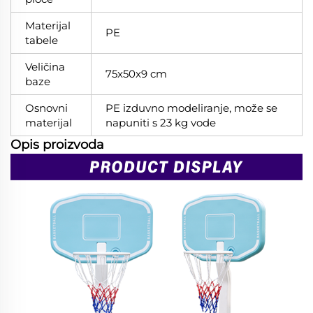
Materijal
PE
tabele
Veličina
75x50x9 cm
baze
Osnovni
PE izduvno modeliranje, može se
materijal
napuniti s 23 kg vode
Opis proizvoda