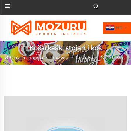
HR
Košarkaški stojan i koš
Glavna stranica
>
Proizvodi
>
Košarka
>
Košarkaški stojan i koš