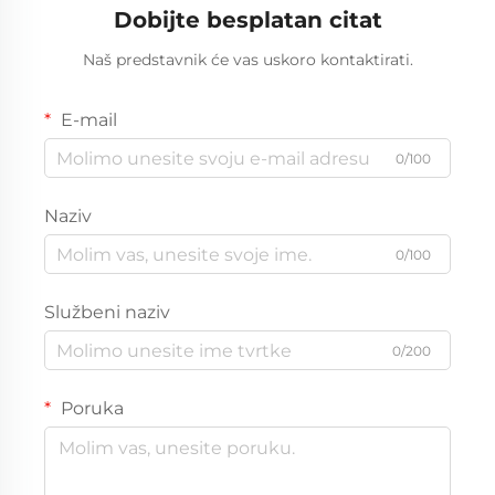
Dobijte besplatan citat
Naš predstavnik će vas uskoro kontaktirati.
E-mail
0/100
Naziv
0/100
Službeni naziv
0/200
Poruka