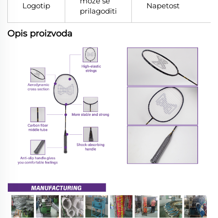
može se
Logotip
Napetost
prilagoditi
Opis proizvoda