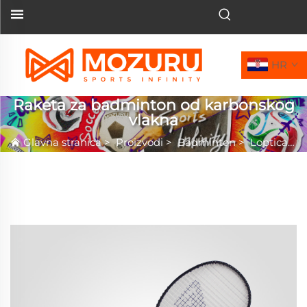
HR
Raketa za badminton od karbonskog
vlakna
Glavna stranica
>
Proizvodi
>
Badminton
>
Loptica za badminton