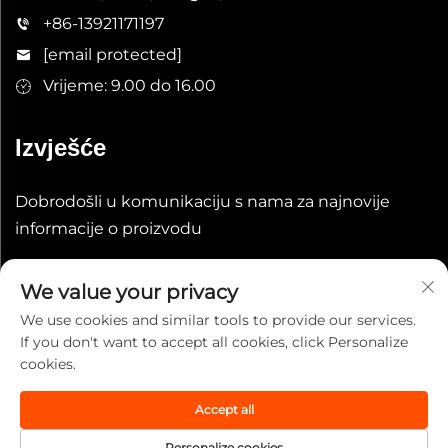
+86-13921171197
[email protected]
Vrijeme: 9.00 do 16.00
Izvješće
Dobrodošli u komunikaciju s nama za najnovije
informacije o proizvodu
Prenosi
We value your privacy
We use cookies and similar tools to provide our services.
If you don't want to accept all cookies, click Personalize
cookies.
Accept all
Autorska prava © 2025 China Wuxi Leeqian Int'l Co., Ltd. Sva
prava pridržana.
Politika privatnosti
Personalize cookies