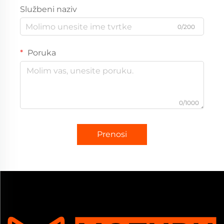
Službeni naziv
0/200
Poruka
0/1000
Prenosi