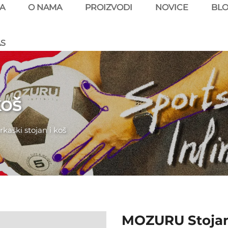
A
O NAMA
PROIZVODI
NOVICE
BL
AS
koš
rkaški stojan i koš
MOZURU Stojan 