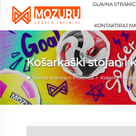
GLAVNA STRANIC
KONTAKTIRAJ N
Košarkaški stojan i 
Glavna stranica
>
Proizvodi
>
Košarka
>
Koša