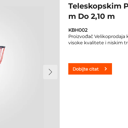
Teleskopskim P
m Do 2,10 m
KBH002
Proizvođač Velikoprodaja k
visoke kvalitete i niskim 
Dobijte citat