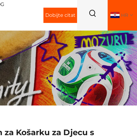
OG
Dobijte citat
HR
za Košarku za Djecu s