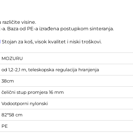
različite visine.
PE-a. Baza od PE-a izrađena postupkom sinteranja.
l
Stojan za koš, visok kvalitet i niski troškovi.
MOZURU
od 1,2-2,1 m, teleskopska regulacija hranjenja
38cm
čelični stup promjera 16 mm
Vodootporni nylonski
82*58 cm
PE