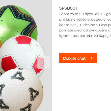
SPSB001
Lopte za malu djecu od 1-3 go
prikladne veličine, potiču dijet
koordinaciju, idealne su kao p
pomaže djeci od 2-4 godine da 
igrama bez potrebe za kupnjom
Dobijte citat