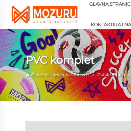
GLAVNA STRANIC
KONTAKTIRAJ N
PVC komplet
Glavna stranica
>
Proizvodi
>
Ostale loptice