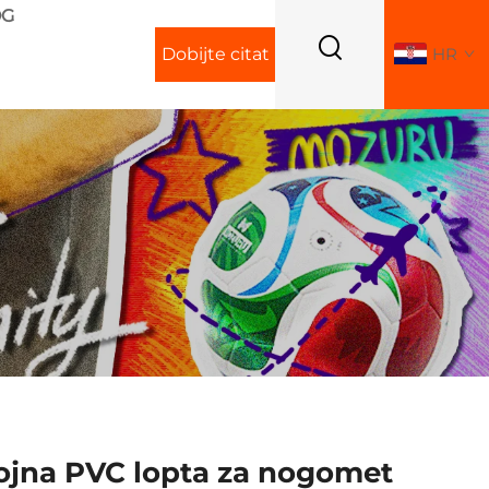
OG
Dobijte citat
HR
jna PVC lopta za nogomet