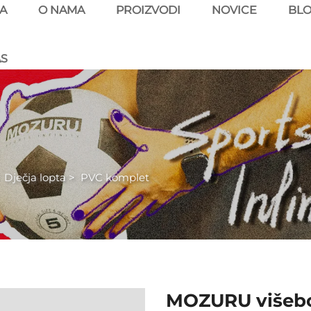
A
O NAMA
PROIZVODI
NOVICE
BL
AS
>
Dječja lopta
>
PVC komplet
MOZURU višebo