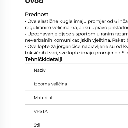
Uvod
Prednost
• Ove elastične kugle imaju promjer od 6 inč
reguliranim veličinama, ali su upravo priklad
• Upoznavanje djece s sportom u ranim fazama č
neverbalnih komunikacijskih vještina. Paket b
• Ove lopte za jorgančiće napravljene su od 
toksičnih tvari, sve lopte imaju promjer od 5 i
Tehničkidetalji
Naziv
Izborna veličina
Materijal
VRSTA
Stil