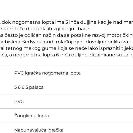
a, dok nogometna lopta ima 5 inča duljine kad je nadima
ne za mlađu djecu da ih zgrabuju i bace
esto je odličan način da se potakne razvoj motoričkih vje
ebisfera Bedwina nudi mlađoj djeci dovoljno prilika za za
kvalitetnog mekog gume koja se neće lako isprazniti tij
nča, a nogometna lopta 6 inča duljine, dizajnirane su za i
PVC igračka nogometna lopta
5 6 8,5 palaca
PVC
Žongliraju lopta
Napuhavajuća igračka