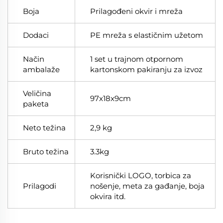
Boja
Prilagođeni okvir i mreža
Dodaci
PE mreža s elastičnim užetom
Način
1 set u trajnom otpornom
ambalaže
kartonskom pakiranju za izvoz
Veličina
97x18x9cm
paketa
Neto težina
2,9 kg
Bruto težina
3.3kg
Korisnički LOGO, torbica za
Prilagodi
nošenje, meta za gađanje, boja
okvira itd.