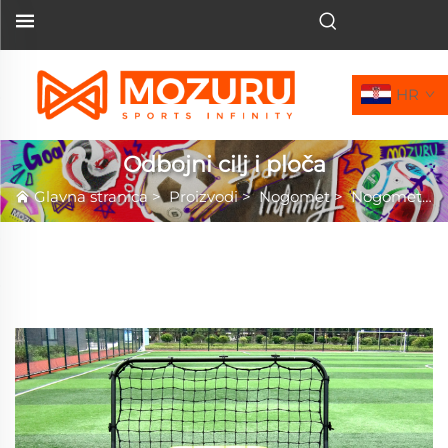
HR
Odbojni cilj i ploča
Glavna stranica
>
Proizvodi
>
Nogomet
>
Nogometni gol