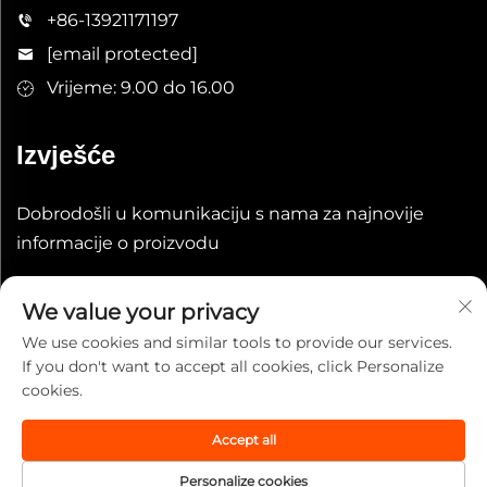
+86-13921171197
[email protected]
Vrijeme: 9.00 do 16.00
Izvješće
Dobrodošli u komunikaciju s nama za najnovije
informacije o proizvodu
Prenosi
We value your privacy
We use cookies and similar tools to provide our services.
If you don't want to accept all cookies, click Personalize
cookies.
Accept all
Autorska prava © 2025 China Wuxi Leeqian Int'l Co., Ltd. Sva
prava pridržana.
Politika privatnosti
Personalize cookies