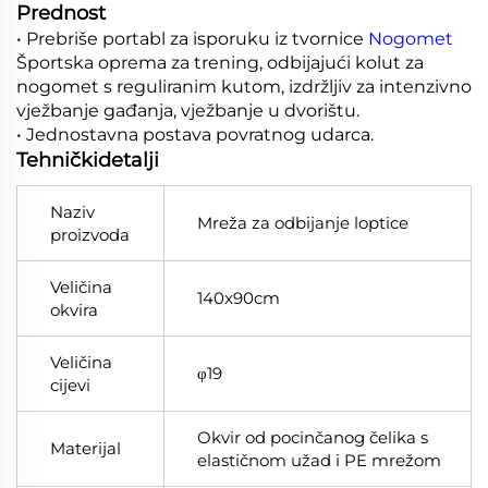
Prednost
• Prebriše portabl za isporuku iz tvornice
Nogomet
Športska oprema za trening, odbijajući kolut za
nogomet s reguliranim kutom, izdržljiv za intenzivno
vježbanje gađanja, vježbanje u dvorištu.
• Jednostavna postava povratnog udarca.
Tehničkidetalji
Naziv
Mreža za odbijanje loptice
proizvoda
Veličina
140x90cm
okvira
Veličina
φ19
cijevi
Okvir od pocinčanog čelika s
Materijal
elastičnom užad i PE mrežom