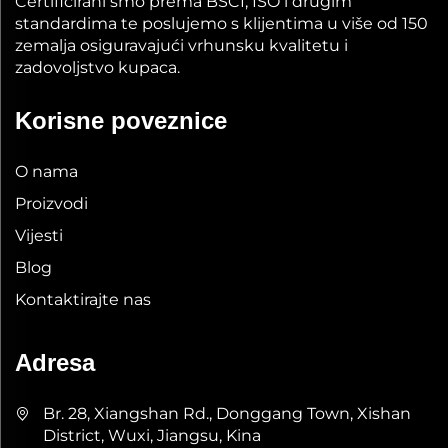
Certificirani smo prema BSCI, ISO i drugim
standardima te poslujemo s klijentima u više od 150
zemalja osiguravajući vrhunsku kvalitetu i
zadovoljstvo kupaca.
Korisne poveznice
O nama
Proizvodi
Vijesti
Blog
Kontaktirajte nas
Adresa
Br. 28, Xiangshan Rd., Donggang Town, Xishan
District, Wuxi, Jiangsu, Kina