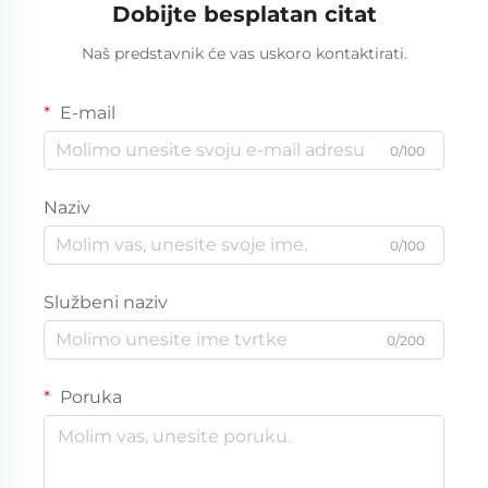
Dobijte besplatan citat
Naš predstavnik će vas uskoro kontaktirati.
E-mail
0/100
Naziv
0/100
Službeni naziv
0/200
Poruka