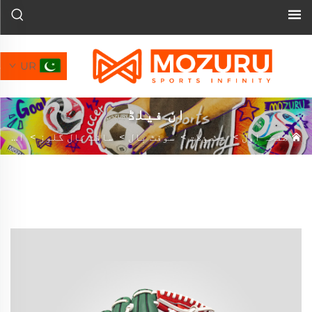
UR
ان فیلڈ
صفحہ اول
>
محصولات
>
سوفٹ بال
>
سافٹ بال گلوز
>
ان فیلڈ