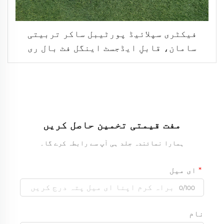
فیکٹری سپلائیڈ پورٹیبل ساکر تربیتی
سامان، قابلِ ایڈجسٹ اینگل فٹ بال ری
باؤنڈر نیٹ
مفت قیمتی تخمین حاصل کریں
ہمارا نمائندہ جلد ہی آپ سے رابطہ کرے گا۔
ای میل
0/100
نام