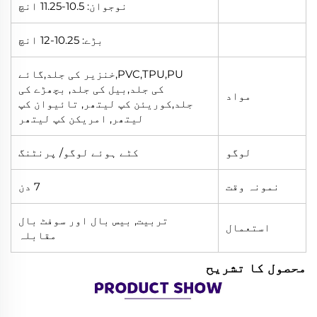
نوجوان: 10.5-11.25 انچ
بڑے: 10.25-12 انچ
PVC,TPU,PU,خنزیر کی جلد,گائے
کی جلد,بیل کی جلد, بچھڑے کی
مواد
جلد,کوریئن کپ لیتھر, تائیوان کپ
لیتھر, امریکن کپ لیتھر
لوگو
کٹے ہوئے لوگو/ پرنٹنگ
نمونہ وقت
7 دن
تربیت, بیس بال اور سوفٹ بال
استعمال
مقابلہ
محصول کا تشریح