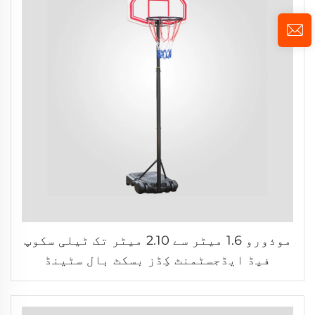
موذورو 1.6 میٹر سے 2.10 میٹر تک ٹیلی سکوپ
فیڈ ایڈجسٹمنٹ کِڈز بسکٹ بال سٹینڈ