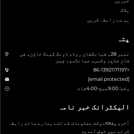
خبریں
بلاگ
ہم سے رابطہ کریں
پتہ
نمبر 28، شیانگشان روڈ، ڈونگ گینگ ٹاؤن، شی
شان ضلع، وکسی، جیانگسو، چین
+86-13921171197
[email protected]
وقت: 9.00صبح-4.00شام
الیکٹرانک خبر نامہ
آخری پrouدوکٹ معلومات کے لئے ہمارے ساتھ رابطہ
کرنے میں خوش آمدید