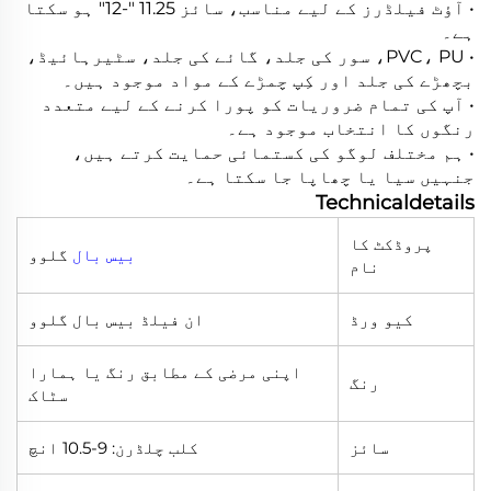
• آؤٹ فیلڈرز کے لیے مناسب، سائز 11.25 "-12" ہو سکتا
ہے۔
• PVC، PU، سور کی جلد، گائے کی جلد، سٹیرہائیڈ،
بچھڑے کی جلد اور کِپ چمڑے کے مواد موجود ہیں۔
• آپ کی تمام ضروریات کو پورا کرنے کے لیے متعدد
رنگوں کا انتخاب موجود ہے۔
• ہم مختلف لوگو کی کستمائی حمایت کرتے ہیں،
جنہیں سیا یا چھاپا جا سکتا ہے۔
Technicaldetails
پروڈکٹ کا
بیس بال
گلوو
نام
کیو ورڈ
ان فیلڈ بیس بال گلوو
اپنی مرضی کے مطابق رنگ یا ہمارا
رنگ
سٹاک
سائز
کلب چلڈرن: 9-10.5 انچ