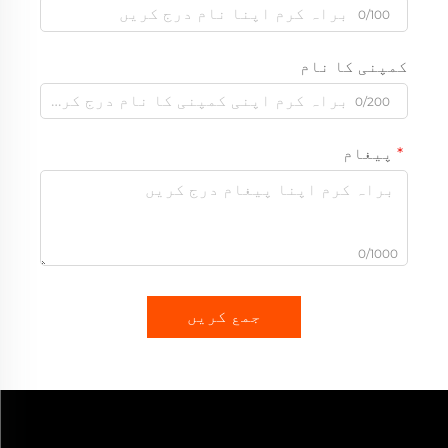
0/100
کمپنی کا نام
0/200
پیغام
0/1000
جمع کریں