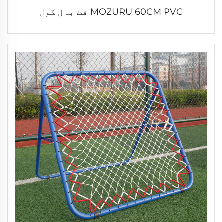
MOZURU 60CM PVC فٹ بال گول