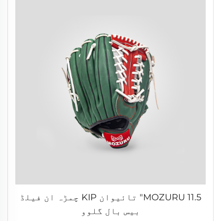
MOZURU 11.5" تائیوان KIP چمڑہ ان فیلڈ
بیس بال گلوو