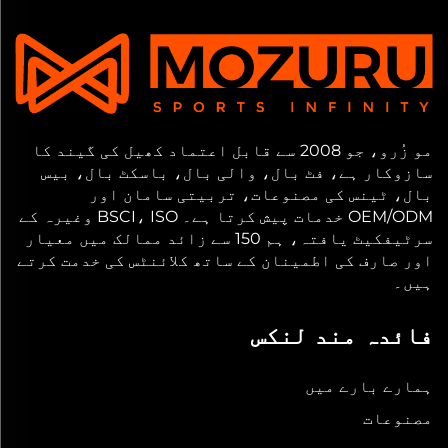
مو زُرو، جو 2008 سے قابل اعتماد کھیل کی گیند کا
سازوکار ہے، فٹ بال، والی بال، باسکٹ بال، بیس
بال، ٹینس کی مصنوعات، تربیتی سامان اور
OEM/ODM خدمات پیش کرتا ہے۔ BSCI، ISO وغیرہ کے
سرٹیفکیٹ یافتہ، ہم 150 سے زائد ممالک میں معیار
اور صارف کی اطمینان کے ساتھ کلائنٹس کی خدمت کرتے
ہیں۔
فائدہ مند لنکس
ہمارے بارے میں
مصنوعات