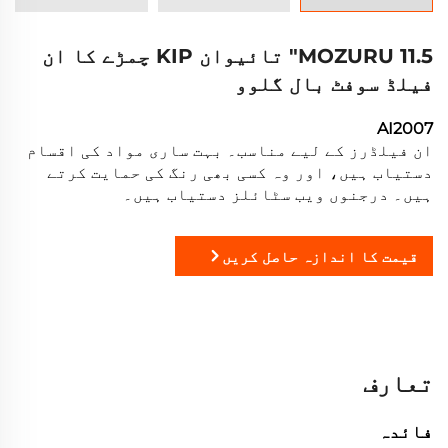
MOZURU 11.5" تائیوان KIP چمڑے کا ان
فیلڈ سوفٹ بال گلوو
AI2007
ان فیلڈرز کے لیے مناسب۔ بہت ساری مواد کی اقسام
دستیاب ہیں، اور وہ کسی بھی رنگ کی حمایت کرتے
ہیں۔ درجنوں ویب سٹائلز دستیاب ہیں۔
قیمت کا اندازہ حاصل کریں
تعارف
فائدہ