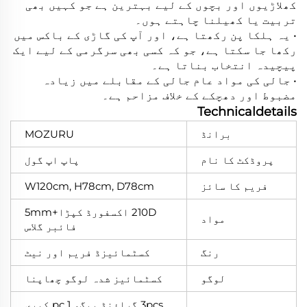
کھلاڑیوں اور بچوں کے لیے بہترین ہے جو کہیں بھی
تربیت یا کھیلنا چاہتے ہوں۔
• یہ ہلکا پن رکھتا ہے، اور آپ کی گاڑی کے باکس میں
رکھا جا سکتا ہے، جو کہ کسی بھی سرگرمی کے لیے ایک
پیچیدہ انتخاب بناتا ہے۔
• جالی کی مواد عام جالی کے مقابلے میں زیادہ
مضبوط اور دھچکے کے خلاف مزاحم ہے۔
Technicaldetails
برانڈ
MOZURU
پروڈکٹ کا نام
پاپ اپ گول
فریم کا سائز
W120cm, H78cm, D78cm
210D اکسفورڈ کپڑا+5mm
مواد
فائبر گلاس
رنگ
کسٹمائیزڈ فریم اور نیٹ
لوگو
کسٹمائیز شدہ لوگو چھاپنا
3pcs گراؤنڈ پیگ، 1 pc کیری