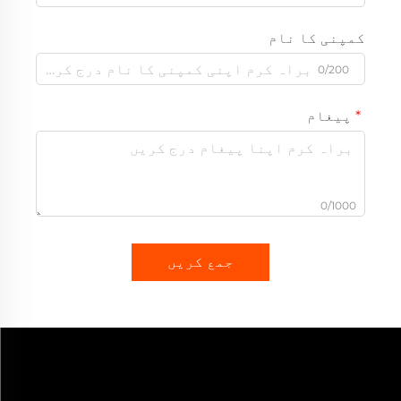
کمپنی کا نام
0/200
پیغام
0/1000
جمع کریں