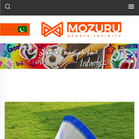
UR
تہہ کرنے والا گول
صفحہ اول
>
محصولات
>
فٹ بال
>
فٹ بال گول
>
تہہ کرنے والا گول