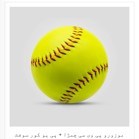
موزورو پی وی سی چمڑا + پی یو کور سوفٹ