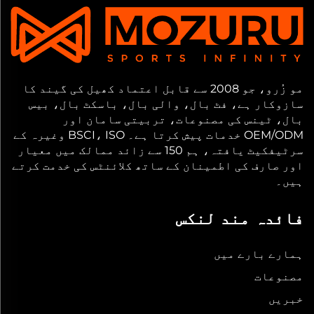
مو زُرو، جو 2008 سے قابل اعتماد کھیل کی گیند کا
سازوکار ہے، فٹ بال، والی بال، باسکٹ بال، بیس
بال، ٹینس کی مصنوعات، تربیتی سامان اور
OEM/ODM خدمات پیش کرتا ہے۔ BSCI، ISO وغیرہ کے
سرٹیفکیٹ یافتہ، ہم 150 سے زائد ممالک میں معیار
اور صارف کی اطمینان کے ساتھ کلائنٹس کی خدمت کرتے
ہیں۔
فائدہ مند لنکس
ہمارے بارے میں
مصنوعات
خبریں