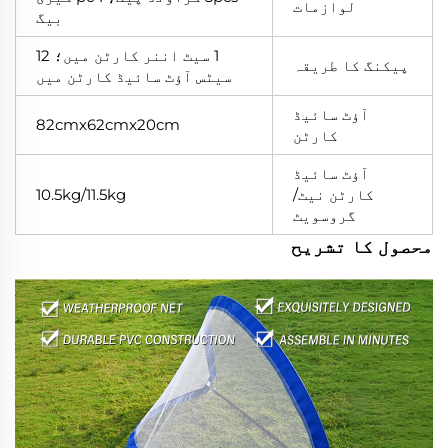
لوازمات
بیگ
1 سیٹ اننر کارٹن میں؛ 12
پیکنگ کا طریقہ
سیٹس آؤٹ سائیڈ کارٹن میں
آؤٹ سائیڈ
82cmx62cmx20cm
کارٹن
آؤٹ سائیڈ
کارٹن نیٹ/
10.5kg/11.5kg
گروسویٹ
محصول کا تشریح