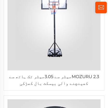
MOZURU 2.3میٹر سے 3.05میٹر تک ہاتھ سے
کھینچنے والی بیسکٹ بال کھڑکی