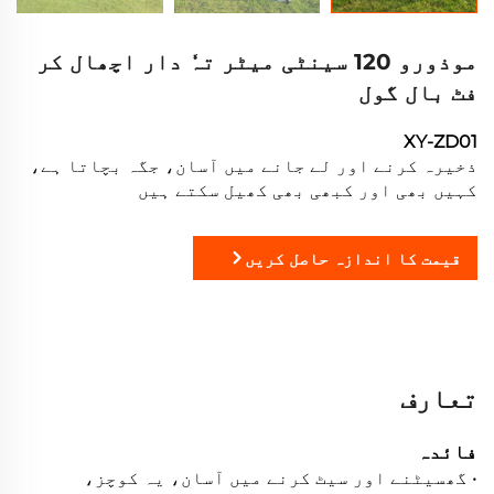
موذورو 120 سینٹی میٹر تہٗ دار اچھال کر
فٹ بال گول
XY-ZD01
ذخیرہ کرنے اور لے جانے میں آسان، جگہ بچاتا ہے،
کہیں بھی اور کبھی بھی کھیل سکتے ہیں
قیمت کا اندازہ حاصل کریں
تعارف
فائدہ
• گھسیٹنے اور سیٹ کرنے میں آسان، یہ کوچز،