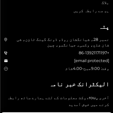
بلاگ
ہم سے رابطہ کریں
پتہ
نمبر 28، شیانگشان روڈ، ڈونگ گینگ ٹاؤن، شی
شان ضلع، وکسی، جیانگسو، چین
+86-13921171197
[email protected]
وقت: 9.00صبح-4.00شام
الیکٹرانک خبر نامہ
آخری پrouدوکٹ معلومات کے لئے ہمارے ساتھ رابطہ
کرنے میں خوش آمدید