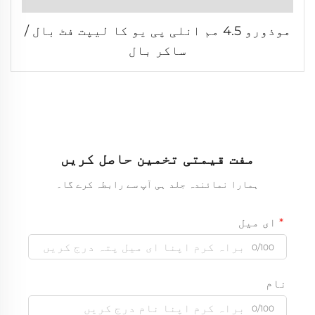
موذورو 4.5 مم انلی پی یو کا لیپت فٹ بال /
ساکر بال
مفت قیمتی تخمین حاصل کریں
ہمارا نمائندہ جلد ہی آپ سے رابطہ کرے گا۔
ای میل
0/100
نام
0/100