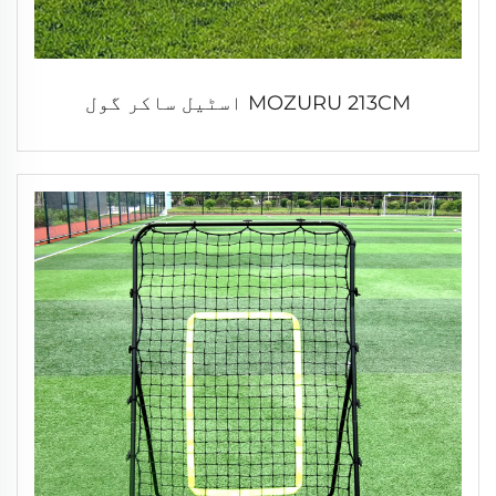
MOZURU 213CM اسٹیل ساکر گول