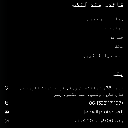
فائدہ مند لنکس
ہمارے بارے میں
مصنوعات
خبریں
بلاگ
ہم سے رابطہ کریں
پتہ
نمبر 28، شیانگشان روڈ، ڈونگ گینگ ٹاؤن، شی
شان ضلع، وکسی، جیانگسو، چین
+86-13921171197
[email protected]
وقت: 9.00صبح-4.00شام