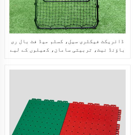
ڈائریکٹ فیکٹری سیل، کسٹم میڈ فٹ بال ری
باؤنڈ نیٹ، تربیتی سامان، کھیلوں کے لیے