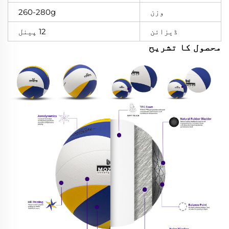
وزن
260-280g
ڈیزائن
12 پینل
محصول کا تشریح