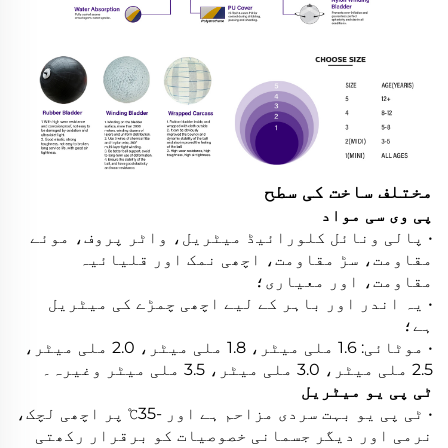
مختلف ساخت کی سطح
پی وی سی مواد
• پالی ونائل کلورائیڈ میٹریل، واٹر پروف، موئے
مقاومت، سڑ مقاومت، اچھی نمک اور قلیائیہ
مقاومت، اور معیاری؛
• یہ اندر اور باہر کے لیے اچھی چمڑے کی میٹریل
ہے؛
• موٹائی: 1.6 ملی میٹر، 1.8 ملی میٹر، 2.0 ملی میٹر،
2.5 ملی میٹر، 3.0 ملی میٹر، 3.5 ملی میٹر وغیرہ۔
ٹی پی یو میٹریل
• ٹی پی یو بہت سردی مزاحم ہے اور -35℃ پر اچھی لچک،
نرمی اور دیگر جسمانی خصوصیات کو برقرار رکھتی