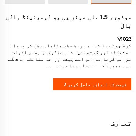
موذورو 1.5 ملی میٹر پی یو لیمینیٹڈ والی
بال
V1023
گرم جوڑ دیا گیا بے ربط سطح مقابلہ سطح کی پرواز
استحکام اور کسٹمائیز شدہ عالیشان بصری اثرات
فراہم کرتا ہے، جو اسے پیشہ ورانہ مقابلہ جات کے
لیے نمبر 1 کا انتخاب بنا دیتا ہے۔
قیمت کا اندازہ حاصل کریں
تعارف