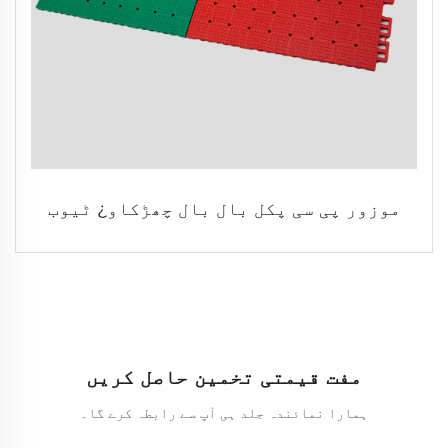
موزور پی سی پکل بال بال چھڑکاو¿ ٹیوب
مفت قیمتی تخمین حاصل کریں
ہمارا نمائندہ جلد ہی آپ سے رابطہ کرے گا۔