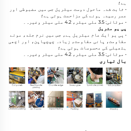
ہے؛
• ثابت شدہ ماحول دوست میٹریل جس میں مضبوطی اور
عمر رسیدہ ہونے کی مزاحمت ہوتی ہے؛
• موٹائی: 3.5 ملی میٹر، 4.2 ملی میٹر وغیرہ۔
پی یو متریل
• پی یو ایک عام میٹریل ہے، جس میں نرم جلد، موئے
مقاومت، پانی مقاومت، زیادہ چپچپاپن، اور اچھی
ہتھیلی کی محسوسات ہوتی ہے؛
• موٹائی: 3.5 ملی میٹر، 4.2 ملی میٹر وغیرہ۔
بال تیاری