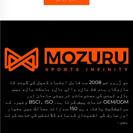
مو زُرو، جو 2008 سے قابل اعتماد کھیل کی گیند کا
سازوکار ہے، فٹ بال، والی بال، باسکٹ بال، بیس
بال، ٹینس کی مصنوعات، تربیتی سامان اور
OEM/ODM خدمات پیش کرتا ہے۔ BSCI، ISO وغیرہ کے
سرٹیفکیٹ یافتہ، ہم 150 سے زائد ممالک میں معیار
اور صارف کی اطمینان کے ساتھ کلائنٹس کی خدمت کرتے
ہیں۔