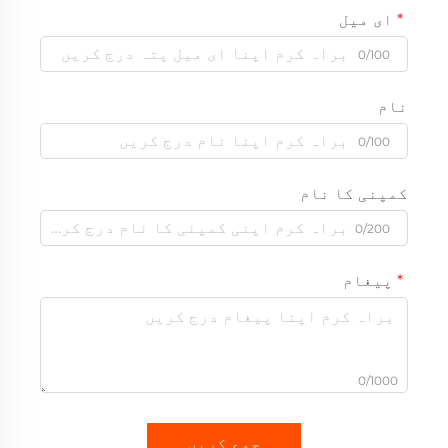
ای میل
0/100
نام
0/100
کمپنی کا نام
0/200
پیغام
0/1000
جمع کریں