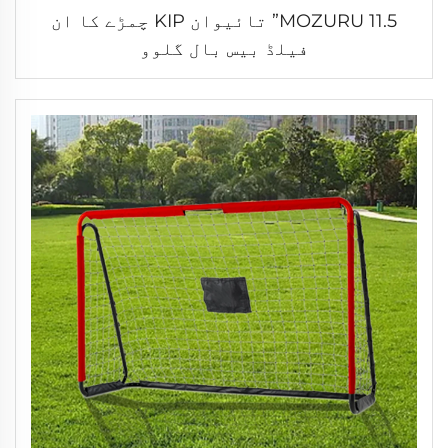
MOZURU 11.5” تائیوان KIP چمڑے کا ان
فیلڈ بیس بال گلوو