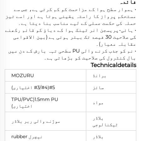
فائدہ
• ہموار سطح ہوا کے مزاحمت کو کم کرتی ہے، جس سے
مستحکم پرواز کا راستہ یقینی ہوتا ہے اور اسے تیز
حملہ کی حکمت عملی کے لیے مناسب بنا دیتا ہے۔
• ہائی-پریسجن انر ٹینک ہوا کے دباؤ کو قائم رکھنے
کی صلاحیت 30 فیصد تک بہتر ہوئی ہے (بین الاقوامی
مقابلہ معیار)۔
• نم کو جذب کرنے والی PU سطحی تہہ بارش کے دن میں
بال کنٹرول کی صلاحیت کو بڑھاتی ہے۔
Technicaldetails
برانڈ
MOZURU
سائز
#5(#4/#3 اختیاری)
1.5mm PU(TPU/PVC
مواد
اختیاری)
بلاڈر
موڑنے والی ربر بلاڈر
ٹیکنالوجی
بلاڈر
نیچرل rubber