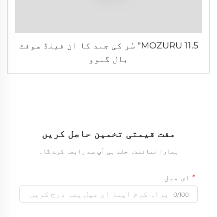
MOZURU 11.5" سُر کی جلد کا ان فیلڈ سوفٹ
بال گلوو
مفت قیمتی تخمین حاصل کریں
ہمارا نمائندہ جلد ہی آپ سے رابطہ کرے گا۔
ای میل
0/100