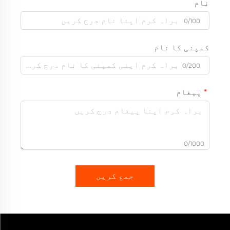
نام
0/100
کمپنی کا نام
0/200
پیغام
0/1000
جمع کریں