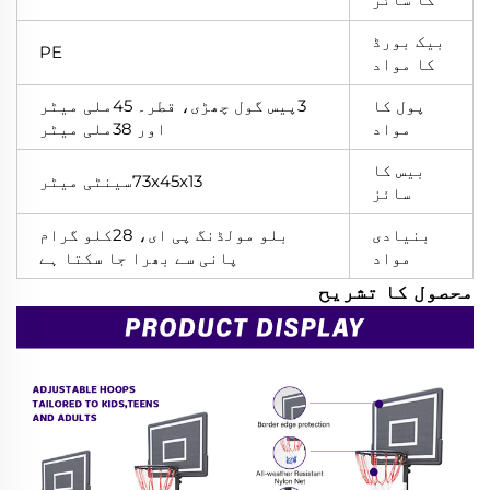
بیک بورڈ
PE
کا مواد
پول کا
3پیس گول چھڑی، قطر۔ 45ملی میٹر
مواد
اور 38ملی میٹر
بیس کا
73x45x13سینٹی میٹر
سائز
بنیادی
بلو مولڈنگ پی ای، 28کلو گرام
مواد
پانی سے بھرا جا سکتا ہے
محصول کا تشریح