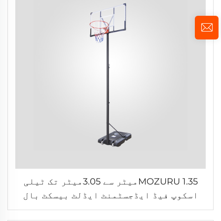
MOZURU 1.35میٹر سے 3.05میٹر تک ٹیلی
اسکوپ فیڈ ایڈجسٹمنٹ ایڈلٹ بیسکٹ بال
اسٹینڈ