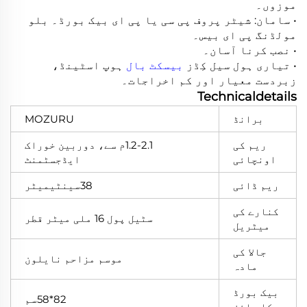
موزوں۔
• سامان: شیٹر پروف پی سی یا پی ای بیک بورڈ۔ بلو
مولڈنگ پی ای بیس۔
• نصب کرنا آسان۔
• تیاری ہول سیل کِڈز
بیسکٹ بال
ہوپ اسٹینڈ،
زبردست معیار اور کم اخراجات۔
Technicaldetails
برانڈ
MOZURU
ریم کی
1.2-2.1م سے، دوربین خوراک
اونچائی
ایڈجسٹمنٹ
ریم ڈائی
38سینٹیمیٹر
کنارے کی
سٹیل پول 16 ملی میٹر قطر
میٹریل
جالا کی
موسم مزاحم نایلون
مادہ
بیک بورڈ
82*58سم
کا سائز