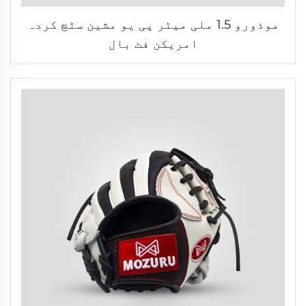
موذورو 1.5 ملی میٹر پی یو مشین سٹچ کردہ
امریکن فٹ بال