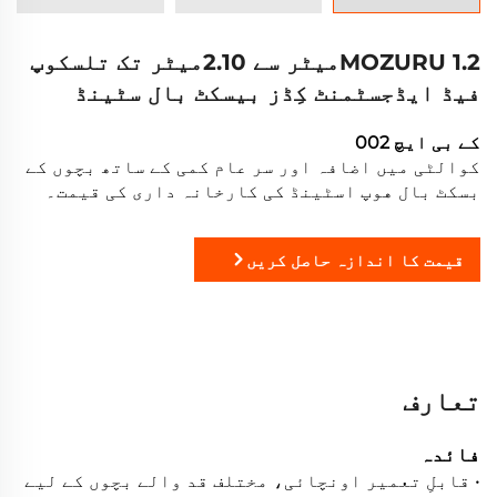
MOZURU 1.2میٹر سے 2.10میٹر تک تلسکوپ
فیڈ ایڈجسٹمنٹ کِڈز بیسکٹ بال سٹینڈ
کے بی ایچ 002
کوالٹی میں اضافہ اور سر عام کمی کے ساتھ بچوں کے
بسکٹ بال هوپ اسٹینڈ کی کارخانہ داری کی قیمت۔
قیمت کا اندازہ حاصل کریں
تعارف
فائدہ
• قابلِ تعمیر اونچائی، مختلف قد والے بچوں کے لیے