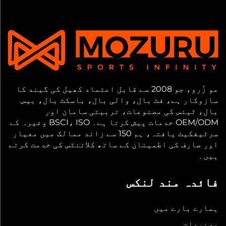
مو زُرو، جو 2008 سے قابل اعتماد کھیل کی گیند کا
سازوکار ہے، فٹ بال، والی بال، باسکٹ بال، بیس
بال، ٹینس کی مصنوعات، تربیتی سامان اور
OEM/ODM خدمات پیش کرتا ہے۔ BSCI، ISO وغیرہ کے
سرٹیفکیٹ یافتہ، ہم 150 سے زائد ممالک میں معیار
اور صارف کی اطمینان کے ساتھ کلائنٹس کی خدمت کرتے
ہیں۔
فائدہ مند لنکس
ہمارے بارے میں
مصنوعات