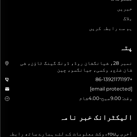
خبریں
بلاگ
ہم سے رابطہ کریں
پتہ
نمبر 28، شیانگشان روڈ، ڈونگ گینگ ٹاؤن، شی
شان ضلع، وکسی، جیانگسو، چین
+86-13921171197
[email protected]
وقت: 9.00صبح-4.00شام
الیکٹرانک خبر نامہ
آخری پrouدوکٹ معلومات کے لئے ہمارے ساتھ رابطہ