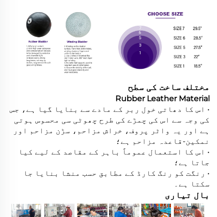
مختلف ساخت کی سطح
Rubber Leather Material
• اس کا دھاتی خول ربر کے مادے سے بنایا گیا ہے، جس
کی وجہ سے اس کی چمڑے کی طرح چھوٹی سی محسوس ہوتی
ہے اور یہ واٹر پروف، خراش مزاحم، سڑن مزاحم اور
نمکین-قاعدہ مزاحم ہے؛
• اس کا استعمال عموماً باہر کے مقاصد کے لیے کیا
جاتا ہے؛
• رنگت کو رنگ کارڈ کے مطابق حسب منشا بنایا جا
سکتا ہے۔
بال تیاری