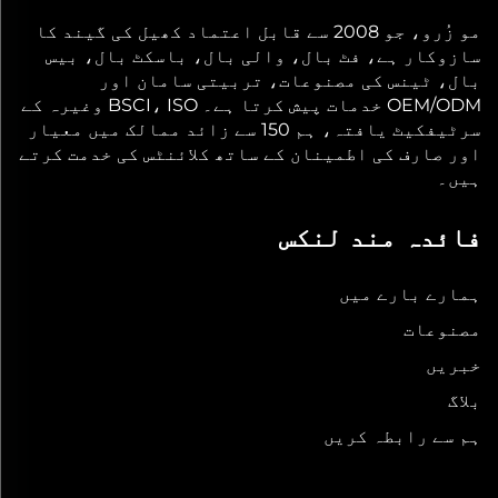
مو زُرو، جو 2008 سے قابل اعتماد کھیل کی گیند کا
سازوکار ہے، فٹ بال، والی بال، باسکٹ بال، بیس
بال، ٹینس کی مصنوعات، تربیتی سامان اور
OEM/ODM خدمات پیش کرتا ہے۔ BSCI، ISO وغیرہ کے
سرٹیفکیٹ یافتہ، ہم 150 سے زائد ممالک میں معیار
اور صارف کی اطمینان کے ساتھ کلائنٹس کی خدمت کرتے
ہیں۔
فائدہ مند لنکس
ہمارے بارے میں
مصنوعات
خبریں
بلاگ
ہم سے رابطہ کریں