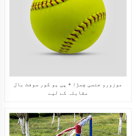
موزورو جنسی چمڑا + پی یو کور سوفٹ بال
مقابلہ کے لیے