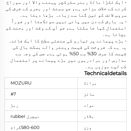
• ایک ٹکڑا مالڈ ربنر سٹرکچر پہننے والا اور سوراخ
کرنے کے خلاف مزاحم ہے، جو سمنٹ اور بجری کے فرش کی
سروس لائف کو تین گنا سے زیادہ بڑھا دیتا ہے۔
• یہ بارش کے دن میں پانی نہیں سونگھتا اور فوراً
استعمال کیا جا سکتا ہے، جو آپ کے وقت اور محنت کو
بچاتا ہے۔
• بڑے پیمانے پر تیاری کی صنعتی سطح کا ایک فائدہ
یہ ہے کہ فروخت کی قیمت وینئر والے بسکٹ بال کی
قیمت کا صرف 30% سے 50% ہوتی ہے، جس کی وجہ سے
مدارس اور برادریوں میں بڑے پیمانے پر استعمال
کے لیے موزوں ہے۔
Technicaldetails
برانڈ
MOZURU
سائز
#7
مواد
ربڑ
بلاڈر
نیچرل rubber
وزن
580-600گرام