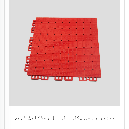
موزور پی سی پکل بال بال چھڑکاو¿ ٹیوب