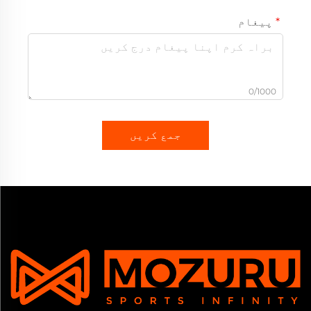
پیغام
0/1000
جمع کریں