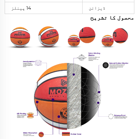
ڈیزائن
14 پینلز
محصول کا تشریح