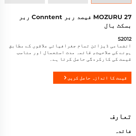
MOZURU 27 فیصد ربر Conntent ربر
بسکٹ بال
S2012
انضمامی ڈیزائن تمام جغرافیائی علاقوں کے مطابق
ہونے کی صلاحیت، قائمہ مدت استعمال اور مناسب
قیمت کی کارکردگی حاصل کرتا ہے۔
قیمت کا اندازہ حاصل کریں
تعارف
فائدہ