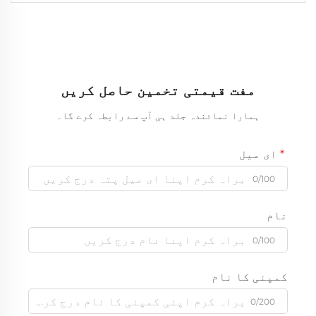
مفت قیمتی تخمین حاصل کریں
ہمارا نمائندہ جلد ہی آپ سے رابطہ کرے گا۔
ای میل
0/100
نام
0/100
کمپنی کا نام
0/200