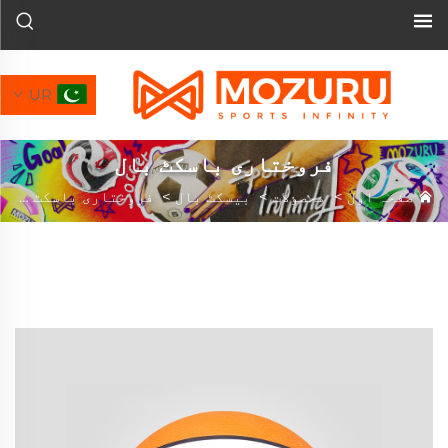
UR
فروختاری باسکٹ بال
صفحہ اول
>
محصولات
>
بیسکٹ بال
>
فروختاری باسکٹ بال