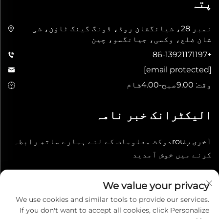
پتہ
نمبر 28، شیانگشان روڈ، ڈونگ گینگ ٹاؤن، شی
شان ضلع، وکسی، جیانگسو، چین
+86-13921171197
[email protected]
وقت: 9.00صبح-4.00شام
الیکٹرانک خبر نامہ
آخری پrouدوکٹ معلومات کے لئے ہمارے ساتھ رابطہ
کرنے میں خوش آمدید
جمع کریں
We value your privacy
We use cookies and similar tools to provide our services.
If you don't want to accept all cookies, click Personalize