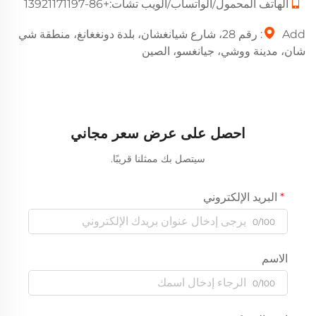
الهاتف المحمول/الواتساب/الويب تشات:
+86-13921171197
Add: رقم 28، شارع شيانغشان، بلدة دونغغانغ، منطقة شي
شان، مدينة ووشي، جيانغسو، الصين
احصل على عرض سعر مجاني
سيتصل بك ممثلنا قريبًا.
البريد الإلكتروني
0/100
الاسم
0/100