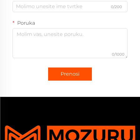
0/200
Poruka
0/1000
Prenosi