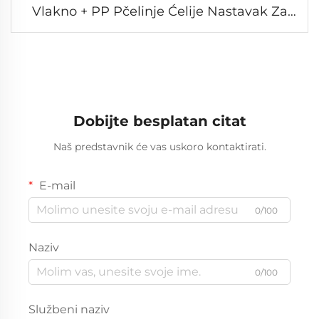
Vlakno + PP Pčelinje Ćelije Nastavak Za
Stolni Tenis (Hrapava Površina)
Dobijte besplatan citat
Naš predstavnik će vas uskoro kontaktirati.
E-mail
0/100
Naziv
0/100
Službeni naziv