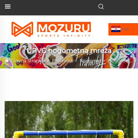
HR
UPVC nogometna mreža
Glavna stranica
>
Proizvodi
>
Nogomet
>
Nogometni gol