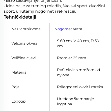
• Brzo sastavljanje, prijenosan.
• Idealna je za trening mladih, školski sport, dvorišni
sport, unutarnji nogomet i rekreaciju.
Tehničkidetalji
Naziv proizvoda
Nogomet
vrata
Š 60 cm, V 40 cm, D 30
Veličina okvira
cm
Veličina cijevi
Promjer 25 mm
PVC okvir s mrežom od
Materijal
nylona
Boja
Prilagođeni okvir i mreža
Uređeno štampanje
Logotip
logotipa