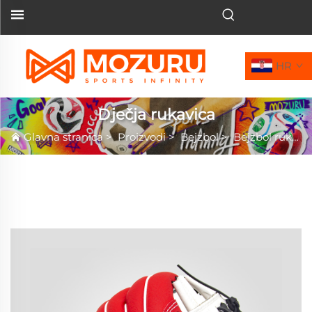
HR
Dječja rukavica
Glavna stranica
>
Proizvodi
>
Bejzbol
>
Bejzbol rukavica