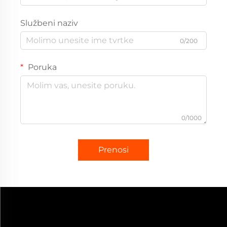
Službeni naziv
0/200
Poruka
0/1000
Prenosi