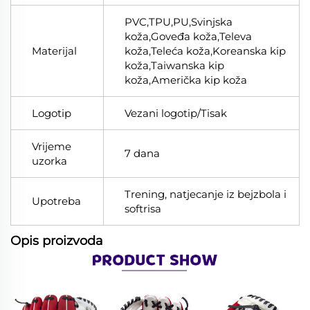
PVC,TPU,PU,Svinjska
koža,Goveđa koža,Televa
Materijal
koža,Teleća koža,Koreanska kip
koža,Taiwanska kip
koža,Američka kip koža
Logotip
Vezani logotip/Tisak
Vrijeme
7 dana
uzorka
Trening, natjecanje iz bejzbola i
Upotreba
softrisa
Opis proizvoda