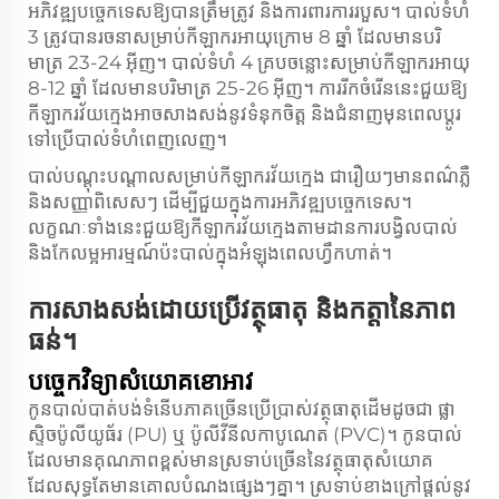
អភិវឌ្ឍ​បច្ចេកទេស​ឱ្យបាន​ត្រឹមត្រូវ និង​ការពារ​ការរបួស​។ បាល់ទំហំ​
3 ត្រូវបាន​រចនា​សម្រាប់​កីឡាករ​អាយុ​ក្រោម 8 ឆ្នាំ ដែលមាន​បរិ
មាត្រ 23-24 អ៊ីញ។ បាល់ទំហំ 4 គ្រប​ចន្លោះ​សម្រាប់​កីឡាករ​អាយុ
8-12 ឆ្នាំ ដែលមាន​បរិមាត្រ 25-26 អ៊ីញ។ ការ​រីក​ចំរើន​នេះ​ជួយ​ឱ្យ​
កីឡាករ​វ័យក្មេង​អាច​សាងសង់​នូវ​ទំនុកចិត្ត និង​ជំនាញ​មុន​ពេល​ប្តូរ​
ទៅ​ប្រើ​បាល់​ទំហំ​ពេញលេញ​។
បាល់​បណ្តុះបណ្តាល​សម្រាប់​កីឡាករ​វ័យក្មេង ជារឿយៗ​មាន​ពណ៌​ភ្លឺ
និង​សញ្ញា​ពិសេសៗ ដើម្បី​ជួយ​ក្នុង​ការ​អភិវឌ្ឍ​បច្ចេកទេស​។
លក្ខណៈ​ទាំង​នេះ​ជួយ​ឱ្យ​កីឡាករ​វ័យក្មេង​តាមដាន​ការ​បង្វិល​បាល់
និង​កែលម្អ​អារម្មណ៍​ប៉ះ​បាល់​ក្នុង​អំឡុង​ពេល​ហ្វឹកហាត់​។
ការ​សាងសង់​ដោយ​ប្រើ​វត្ថុធាតុ និង​កត្តា​នៃ​ភាព​
ធន់​។
បច្ចេកវិទ្យា​សំយោគ​ខោ​អាវ
កូនបាល់បាត់បង់ទំនើបភាគច្រើនប្រើប្រាស់វត្ថុធាតុដើមដូចជា ផ្លា
ស្ទិចប៉ូលីយូធ័រ (PU) ឬ ប៉ូលីវីនីលកាបូណេត (PVC)។ កូនបាល់
ដែលមានគុណភាពខ្ពស់មានស្រទាប់ច្រើននៃវត្ថុធាតុសំយោគ
ដែលសុទ្ធតែមានគោលបំណងផ្សេងៗគ្នា។ ស្រទាប់ខាងក្រៅផ្តល់នូវ