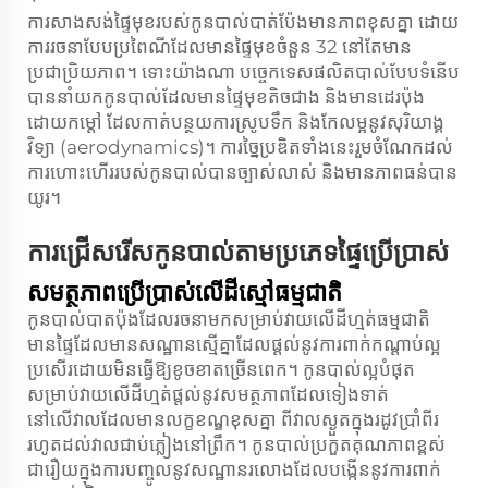
ការ​សាងសង់​ផ្ទៃ​មុខ​របស់​កូន​បាល់​បាត់​ប៉ែង​មាន​ភាព​ខុស​គ្នា ដោយ​
ការរចនា​បែប​ប្រពៃណី​ដែល​មាន​ផ្ទៃ​មុខ​ចំនួន 32 នៅតែ​មាន​
ប្រជាប្រិយភាព។ ទោះ​យ៉ាង​ណា បច្ចេកទេស​ផលិត​បាល់​បែប​ទំនើប​
បាន​នាំ​យក​កូន​បាល់​ដែល​មាន​ផ្ទៃ​មុខ​តិច​ជាង និង​មាន​ដេរ​ប៉ុង​
ដោយ​កម្តៅ ដែល​កាត់​បន្ថយ​ការ​ស្រូប​ទឹក និង​កែលម្អ​នូវ​សុរិយាង្គ​
វិទ្យា (aerodynamics)។ ការ​ច្នៃប្រឌិត​ទាំង​នេះ​រួម​ចំណែក​ដល់​
ការ​ហោះ​ហើរ​របស់​កូន​បាល់​បាន​ច្បាស់​លាស់ និង​មាន​ភាព​ធន់​បាន​
យូរ។
ការ​ជ្រើសរើស​កូន​បាល់​តាម​ប្រភេទ​ផ្ទៃ​ប្រើ​ប្រាស់
សមត្ថភាព​ប្រើ​ប្រាស់​លើ​ដី​ស្មៅ​ធម្មជាតិ
កូនបាល់បាតប៉ុងដែលរចនាមកសម្រាប់វាយលើដីហ្មត់ធម្មជាតិ
មានផ្ទៃដែលមានសណ្ឋានស្មើគ្នាដែលផ្តល់នូវការពាក់កណ្តាប់ល្អ
ប្រសើរដោយមិនធ្វើឱ្យខូចខាតច្រើនពេក។ កូនបាល់ល្អបំផុត
សម្រាប់វាយលើដីហ្មត់ផ្តល់នូវសមត្ថភាពដែលទៀងទាត់
នៅលើវាលដែលមានលក្ខខណ្ឌខុសគ្នា ពីវាលស្ងួតក្នុងរដូវប្រាំពីរ
រហូតដល់វាលជាប់ភ្លៀងនៅព្រឹក។ កូនបាល់ប្រកួតគុណភាពខ្ពស់
ជារឿយក្នុងការបញ្ចូលនូវសណ្ឋានរលោងដែលបង្កើននូវការពាក់