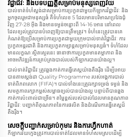
វិជ្ជាជីវៈ និងបទបញ្ញត្តិសម្រាប់មនុស្សពេញវ័យ
បាល់ទាត់ទំហំស្តង់ដាសម្រាប់ការប្រកួត​ជាមួយ​កីឡាករ​វិជ្ជាជីវៈ និង​
អ្នក​ចូល​រួម​ជា​មនុស្ស​ធំ គឺ​ទំហំ​លេខ​ 5 ដែល​មាន​បរិមាណ​ប្រវែង​ជុំ
វិញ​ 27-28 អ៊ីង និង​មាន​ទម្ងន់​ចន្លោះ​ពី 14-16 អោន នៅ​ពេល​
ដែល​ខ្យល់​ត្រូវ​បាន​បំពេញ​ឱ្យ​បាន​ត្រឹមត្រូវ។ ទំហំ​នេះ​ត្រូវ​បាន​គេ​
កំណត់​ឱ្យ​ប្រើ​សម្រាប់​ការ​ប្រកួត​ជា​មួយ​ក្រុម​បាល់ទាត់​វិជ្ជាជីវៈ ការ​
ប្រកួត​អន្តរជាតិ និង​ការ​ប្រកួត​កម្សាន្ត​សម្រាប់​មនុស្ស​ធំ។ ទំហំ​ដែល​
មាន​លក្ខណៈ​ស្ថិតស្ថេរ​នេះ ធានា​ថា​ការ​ប្រកួត​មាន​តម្លាភាព និង​
អាច​អភិវឌ្ឍន៍​ការ​គ្រប់គ្រង​បាល់​របស់​កីឡាករ​បាន​យ៉ាង​ល្អ។
បាល់ទាត់​វិជ្ជាជីវៈ​ត្រូវ​ឆ្លងកាត់​ការ​ធ្វើ​តេស្ត​យ៉ាង​តឹងរ៉ឹង ដើម្បី​អោយ​
បាន​តាម​ស្តង់ដា Quality Programme របស់​អង្គការ​បាល់
ទាត់​ពិភពលោក (FIFA)។ បាល់ទាំង​នេះ​ត្រូវ​រក្សា​ទម្រង់ ទម្ងន់ និង​
សមត្ថភាព​រក្សា​កម្ពស់​សម្ពាធខ្យល់​បាន​យ៉ាង​ល្អ បន្ទាប់​ពី​បាន​ឆ្លង
កាត់​ការ​ប៉ះ​ពាល់​ជា​ច្រើន។ តម្លៃ​ខ្ពស់​របស់​បាល់​ដែល​មាន​គុណភាព​
វិជ្ជាជីវៈ បញ្ជាក់​ពី​គុណភាព​នៃ​ការ​ផលិត និង​ដំណើរការ​ធ្វើ​តេស្ត​ដ៏​
តឹងរ៉ឹង។
សេចក្តី​បញ្ជាក់​សម្រាប់​កុមារ និង​ការ​ហ្វឹកហាត់
កីឡាករវ័យក្មេង​ត្រូវការ​បាល់​ទាត់​ដែលមាន​ទំហំ​សមស្រប​ដើម្បី​