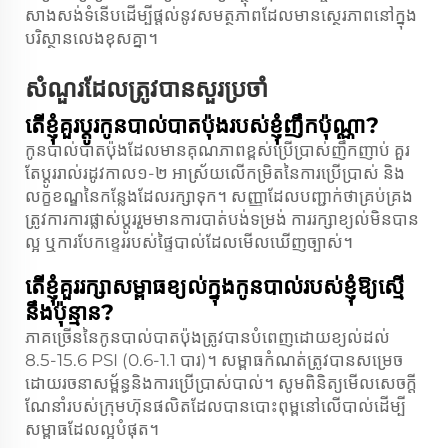
សាងសង់​ទំនើប​ដើម្បី​ផ្តល់​នូវ​សមត្ថភាព​ដែល​មាន​ស្ថេរភាព​នៅ​ក្នុង​
បរិស្ថាន​លេង​ខុស​គ្នា។
សំណួរដែលត្រូវបានសួរប្រចាំ
តើ​ខ្ញុំ​គួរ​ប្តូរ​កូន​បាល់​បាតប៉ុង​របស់​ខ្ញុំ​ញឹក​ប៉ុណ្ណា?
កូន​បាល់​បាតប៉ុង​ដែល​មាន​គុណភាព​ខ្ពស់​ប្រើ​ប្រាស់​ញឹក​ញាប់ គួរ​
តែ​ប្តូរ​រាល់​រដូវកាល​១-២ អាស្រ័យ​លើ​កម្រិត​នៃ​ការ​ប្រើប្រាស់ និង​
លក្ខខណ្ឌ​នៃ​កន្លែង​ដែល​រក្សា​ទុក។ សញ្ញា​ដែល​បញ្ជាក់​ថា​គ្រប់គ្រង​
ត្រូវ​ការ​ការ​ផ្លាស់ប្តូរ​រួម​មាន​ការ​បាត់​បង់​ទម្រង់ ការ​រក្សា​ខ្យល់​មិន​បាន​
ល្អ ឬ​ការ​បែក​ខ្ទេរ​របស់​ផ្ទៃ​បាល់​ដែល​មើល​ឃើញ​ច្បាស់។
តើ​ខ្ញុំ​គួរ​រក្សា​សម្ពាធខ្យល់​ក្នុង​កូន​បាល់​របស់​ខ្ញុំ​ឱ្យ​ស្មើ​
នឹង​ប៉ុន្មាន?
ភាគច្រើននៃកូនបាល់បាតប៉ុងត្រូវបានបំពេញដោយខ្យល់ដល់
8.5-15.6 PSI (0.6-1.1 បារ)។ សម្ពាធកំណត់ត្រូវបានសម្រេច
ដោយរចនាសម្ព័ន្ធនិងការប្រើប្រាស់បាល់។ សូមពិនិត្យមើលសេចក្តី
ណែនាំរបស់ក្រុមហ៊ុនផលិតដែលបានបោះពុម្ពនៅលើបាល់ដើម្បី
សម្ពាធដែលល្អបំផុត។