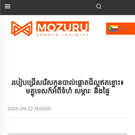
KM
របៀបជ្រើសរើសកូនបាល់ផ្តោតដ៏ល្អឥតខ្ចោះ៖
មគ្គុទេសក៍អំពីទំហំ សម្ភារៈ និងផ្ទៃ
2025-09-22 13:53:00