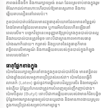
ភាពធន់នឹងទឹក និងការរក្សាទម្រង់ ខណៈដែលស្រទាប់ខាងក្នុងរួម
ចំណែកដល់ការហោះហើរបាល់ឱ្យមានស្ថេរភាព និងការ
ឆ្លើយតបលឿននៅពេលប៉ះ។
កូនបាល់បាត់បង់ដែលមានវត្ថុធាតុសំយោគដែលមានតម្លៃខ្ពស់
តែងតែមានផ្ទៃដែលមានរោម ឬការរអិលដែលកើនឡើងនៅ
ពេលសើម។ បច្ចេកវិទ្យានេះអនុញ្ញាតឱ្យគ្រប់គ្រងកូនបាល់បានល្អ
និងវាយបាល់បានត្រូវចំនុច ទោះបីជាស្ថានភាពអាកាសធាតុ
យ៉ាងណាក៏ដោយ។ កម្រាស់ និងប្រភេទនៃវត្ថុធាតុក៏មាន
ឥទ្ធិពលលើអារម្មណ៍ និងការឆ្លើយតបរបស់កូនបាល់ក្នុងកំឡុង
ពេលលេងដែរ។
ធាតុផ្នែកខាងក្នុង
ប៉ោម​ដែល​រក្សា​ខ្យល់​នៅ​ខាង​ក្នុង​កូន​បាល់​បាត់​ប៉ែង មានឥទ្ធិពល​
យ៉ាង​ខ្លាំង​ដល់​សមត្ថភាព​ប្រើ​ប្រាស់​របស់​វា។ ប៉ោម​ដែល​ធ្វើ​ពី​
លាតេក៍ (Latex) ផ្តល់​នូវ​ការ​ឆ្លើយតប​ដ៏​ល្អ​ប្រសើរ និង​អារម្មណ៍​
ទន់​ភ្លើយ ប៉ុន្តែ​ប្រហែល​ជា​ត្រូវ​ការ​បំពេញ​ខ្យល់​ញឹក​ញាប់​ជាង។
ប៉ោម​ប៊ីតូល (Butyl) ទោះ​បី​ជា​ការ​ឆ្លើយតប​របស់​វា​មាន​កំរិត​បន្តិច
ប៉ុន្តែ​វា​អាច​រក្សា​សម្ពាធខ្យល់​បាន​យូរ​ជាង និង​មាន​ភាព​ងាយ​ស្រួល​
ក្នុង​ការ​ប្រើ​ប្រាស់​សម្រាប់​ការ​កម្សាន្ត។