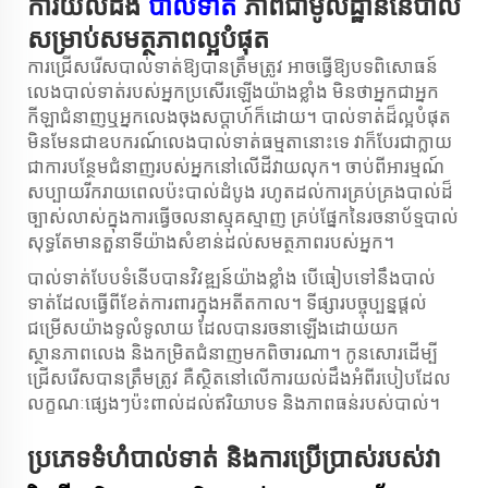
ការយល់ដឹង
បាល់ទាត់
ភាពជាមូលដ្ឋាននៃបាល់
សម្រាប់សមត្ថភាពល្អបំផុត
ការជ្រើសរើសបាល់ទាត់ឱ្យបានត្រឹមត្រូវ អាចធ្វើឱ្យបទពិសោធន៍
លេងបាល់ទាត់របស់អ្នកប្រសើរឡើងយ៉ាងខ្លាំង មិនថាអ្នកជាអ្នក
កីឡាជំនាញឬអ្នកលេងចុងសប្តាហ៍ក៏ដោយ។ បាល់ទាត់ដ៏​ល្អបំផុត
មិនមែនជាឧបករណ៍​លេងបាល់ទាត់ធម្មតានោះទេ វាក៏បែរជាក្លាយ
ជា​ការបន្ថែមជំនាញ​របស់អ្នកនៅលើដីវាយលុក។ ចាប់ពីអារម្មណ៍
សប្បាយរីករាយពេលប៉ះបាល់ដំបូង រហូតដល់ការគ្រប់គ្រងបាល់ដ៏
ច្បាស់លាស់ក្នុងការធ្វើចលនាស្មុគស្មាញ គ្រប់ផ្នែកនៃរចនាប័ទ្មបាល់
សុទ្ធតែមានតួនាទីយ៉ាងសំខាន់ដល់សមត្ថភាពរបស់អ្នក។
បាល់ទាត់បែបទំនើបបានវិវឌ្ឍន៍យ៉ាងខ្លាំង បើធៀបទៅនឹងបាល់
ទាត់ដែលធ្វើពីខែត់ការពារក្នុងអតីតកាល។ ទីផ្សារបច្ចុប្បន្នផ្តល់
ជម្រើសយ៉ាងទូលំទូលាយ ដែលបានរចនាឡើងដោយយក
ស្ថានភាពលេង និងកម្រិតជំនាញមកពិចារណា។ កូនសោរដើម្បី
ជ្រើសរើសបានត្រឹមត្រូវ គឺស្ថិតនៅលើការយល់ដឹងអំពីរបៀបដែល
លក្ខណៈផ្សេងៗប៉ះពាល់ដល់ឥរិយាបទ និងភាពធន់របស់បាល់។
ប្រភេទទំហំបាល់ទាត់ និងការប្រើប្រាស់របស់វា