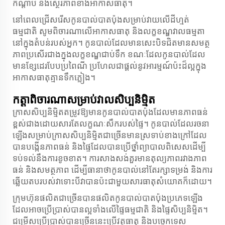
កណ្តាប់ និងស្ថេរភាពខាងអាកាសធាតុ។
នៅពេលជ្រើសរើសកូនបាល់បាតប៉ុងសម្រាប់វាយលើដីហ្មត់
ធម្មជាតិ សូមពិចារណាលើអាកាសធាតុ និងលក្ខខណ្ឌវាលធម្មតា
នៅក្នុងតំបន់របស់អ្នក។ កូនបាល់ដែលមានសេះបិទជិតមានសមត្ថ
ភាពប្រសើរជាងក្នុងលក្ខខណ្ឌជាប់ទឹក ខណៈដែលកូនបាល់ដែល
មានខ្សែដេរបែបប្រពៃណី ប្រហែលជាផ្តល់នូវអារម្មណ៍ប៉ះដ៏ល្អក្នុង
អាកាសធាតុគ្មានទឹកភ្លៀង។
កត្តាពិចារណាសម្រាប់វាលសិប្បនិម្មិត
ក្រាស​សិប្បនិម្មិត​តម្រូវ​ឱ្យ​មាន​កូន​បាល់​បាតប៉ុង​ដែល​មាន​ភាព​ធន់​
ខ្ពស់​ជាង​ដោយសារ​តែ​លក្ខណៈ​សឹក​របស់​ផ្ទៃ។ កូន​បាល់​ដែល​រចនា​
ឡើង​សម្រាប់​ក្រាស​សិប្បនិម្មិត​ជា​ច្រើន​មាន​ស្រទាប់​ខាងក្រៅ​ដែល​
បាន​បង្កើន​ភាព​ធន់ និង​ផ្ទៃ​ដែល​បាន​ប្រើ​ថ្នាំ​ព្យាបាល​ពិសេស​ដើម្បី​
ទប់​ទល់​នឹង​ការ​ខូច​ខាត។ ការ​សាងសង់​គួរ​មាន​តុល្យភាព​រវាង​ភាព​
ធន់ និង​សមត្ថភាព ដើម្បី​ធានា​ថា​កូន​បាល់​នៅតែ​រក្សា​ទម្រង់ និង​ការ​
ឆ្លើយតប​របស់​វា​ទោះ​បី​វា​បាន​ប៉ះ​ជាមួយ​សារធាតុ​សំយោគ​ក៏​ដោយ។
ក្រុមហ៊ុន​ផលិត​ជា​ច្រើន​បាន​ផលិត​កូន​បាល់​បាតប៉ុង​ប្រភេទ​ឡើង​
ដែល​អាច​ប្រើប្រាស់​បាន​ល្អ​ទាំង​លើ​ផ្ទៃ​ធម្មជាតិ និង​ផ្ទៃ​សិប្បនិម្មិត។
ជម្រើស​ប្រើប្រាស់​បាន​ច្រើន​នេះ​ប្រើ​វត្ថុធាតុ និង​បច្ចេកទេស​