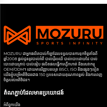
MOZURU ជាអ្នកផលិតបាល់កីឡាដែលទទួលបានការទុកចិត្តតាំងពី
ឆ្នាំ2008 ផ្តល់ជូននូវបាល់អំពី​ បាល់វ៉ើលឈី បាល់បោះដោយដៃ បាល់
បោះដោយគ្រាប់ បាល់ធៀប ផលិតផលធ្វើការហ្វឹកហាត់ និងសេវាកម្ម
OEM/ODM។ ដោយមានវិញ្ញាបនបត្រ BSCI, ISO និងផ្សេងៗទៀត
យើងខ្ញុំបម្រើអតិថិជនជាង 150 ប្រទេសដោយគុណភាពខ្ពស់ និងការពេញ
ចិត្តរបស់អតិថិជន។
តំណភ្ជាប់ដែលមានប្រយោជន៍
អំពី​ពួក​យើង