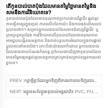
តើកូនបាល់បាតប៉ុងដែលមានតម្លៃថ្លៃមានតម្លៃនិង
សមនឹងការវិនិយោគទេ?
កូនបាល់បាតប៉ុងដែលមានគុណភាពប្រកបដោយវិជ្ជាជីវៈផ្តល់នូវ
ភាពស្ថិតស្ថេរក្នុងខ្យល់ ភាពរសើបនៃការប៉ះ និងភាពធន់លើសលប់
ប្រភេទថោក។ សម្រាប់អ្នកលេងបាល់ដែលមានជំនាញវិជ្ជាជីវៈ ឬ
ក្រុមប្រកួតប្រជែង ការវិនិយោគលើកូនបាល់ដែលមានគុណភាព
អាចជួយបង្កើនសមត្ថភាព និងកាត់បន្ថយការចំណាយក្នុងការផ្លាស់
ប្ដូរបាល់នៅពេលវែង។ ទោះបីជាយ៉ាងណាក៏ដោយ អ្នកលេងបាល់
ដែលមានគោលបំណងកំសាន្ត ប្រហែលជាឃើញថាកូនបាល់ដែល
មានតម្លៃមធ្យមផ្តល់នូវសមត្ថភាពគ្រប់គ្រាន់សម្រាប់តម្រូវការរបស់
ពួកគេ។
PREV :
កត្តាអ្វីខ្លះដែលអ្នកទិញពិចារណាពេលទិញរបារតេននីសតុនាមួយចំនួនធំ
NEXT :
មគ្គុទេសក៍វត្ថុធាតុបាល់អន្តរជាតិ៖ PVC, PU, ឬ TPU? តើមួយណាល្អបំផុត