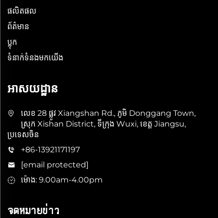
ផលិតផល
ព័ត៌មាន
ប្លុក
ទំនាក់ទំនងមកយើង
អាសយដ្ឋាន
លេខ 28 ផ្លូវ Xiangshan Rd., ភូមិ Donggang Town,
ស្រុក Xishan District, ទីក្រុង Wuxi, ខេត្ត Jiangsu,
ប្រទេសចិន
+86-13921171197
[email protected]
ម៉ោង: 9.00am-4.00pm
จดหมายข่าว