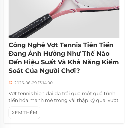
Công Nghệ Vợt Tennis Tiên Tiến
Đang Ảnh Hưởng Như Thế Nào
Đến Hiệu Suất Và Khả Năng Kiểm
Soát Của Người Chơi?
2026-06-29 13:14:00
Vợt tennis hiện đại đã trải qua một quá trình
tiến hóa mạnh mẽ trong vài thập kỷ qua, vượt
xa nguồn gốc bằng gỗ để trở thành một
XEM THÊM
công cụ được thiết kế chính xác. Ngày nay,
mọi chi tiết cấu trúc của vợt tennis — từ hình
dáng khung cho đến dây căng…