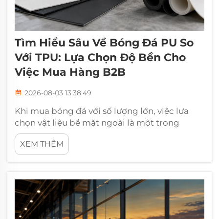
Tìm Hiểu Sâu Về Bóng Đá PU So
Với TPU: Lựa Chọn Độ Bền Cho
Việc Mua Hàng B2B
2026-08-03 13:38:49
Khi mua bóng đá với số lượng lớn, việc lựa
chọn vật liệu bề mặt ngoài là một trong
những quyết định quan trọng nhất mà người
XEM THÊM
mua B2B có thể đưa ra. PU (polyurethane) và
TPU (thermoplastic polyurethane) là hai vật
liệu cao cấp chủ đạo trên thị trường bóng đá
hiện nay...