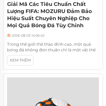
Giải Mã Các Tiêu Chuẩn Chất
Lượng FIFA: MOZURU Đảm Bảo
Hiệu Suất Chuyên Nghiệp Cho
Mọi Quả Bóng Đá Tùy Chỉnh
2026-08-03 14:06:42
Trong thế giới thể thao đỉnh cao, một quả
bóng đá không đơn thuần chỉ là một vật thể
hình cầu. Đó là một sản phẩm kỹ thuật chính
XEM THÊM
xác. Đối với người mua B2B và chủ thương
hiệu, nhãn hiệu "FIFA Quality" là tiêu chuẩn
vàng về độ tin cậy. Tại MOZURU, chúng tôi đã
dành hai thập kỷ…