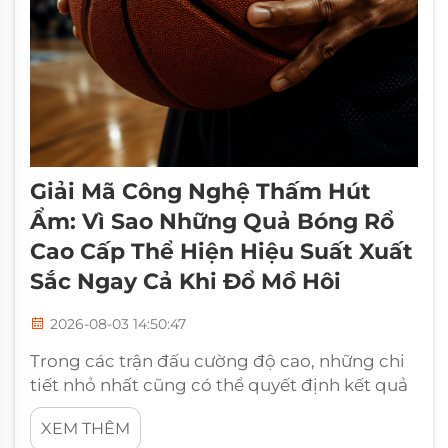
Giải Mã Công Nghệ Thấm Hút
Ẩm: Vì Sao Những Quả Bóng Rổ
Cao Cấp Thể Hiện Hiệu Suất Xuất
Sắc Ngay Cả Khi Đổ Mồ Hôi
2026-08-03 14:50:47
Trong các trận đấu cường độ cao, những chi
tiết nhỏ nhất cũng có thể quyết định kết quả
trận đấu. Đối với một cầu thủ bóng rổ, việc
XEM THÊM
duy trì độ bám chắc trên bề mặt bóng ngay