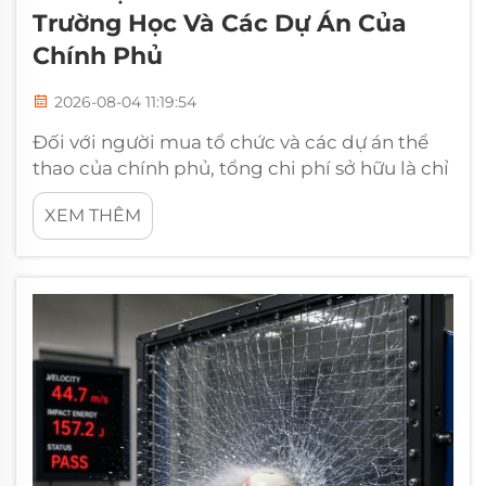
Trường Học Và Các Dự Án Của
Chính Phủ
2026-08-04 11:19:54
Đối với người mua tổ chức và các dự án thể
thao của chính phủ, tổng chi phí sở hữu là chỉ
số chủ chốt. Việc lựa chọn bóng mềm có khả
XEM THÊM
năng chịu được sử dụng cường độ cao trong
hàng trăm trận đấu là điều thiết yếu để kiểm
soát ngân sách. Tại MOZURU, chúng tôi đã
phát triển...