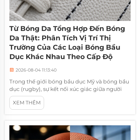
Từ Bóng Da Tổng Hợp Đến Bóng
Da Thật: Phân Tích Vị Trí Thị
Trường Của Các Loại Bóng Bầu
Dục Khác Nhau Theo Cấp Độ
2026-08-04 11:13:40
Trong thế giới bóng bầu dục Mỹ và bóng bầu
dục (rugby), sự kết nối xúc giác giữa người
chơi và quả bóng là yếu tố then chốt. Đối với
XEM THÊM
một quarterback hay một fly-half, độ bám,
trọng lượng và đường chỉ khâu (lacing) của
bóng quyết định độ chính xác của họ. Đối với
chuyên gia mua hàng B2B, việc...