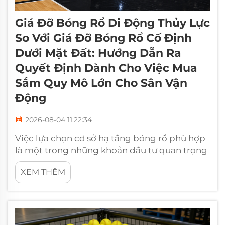
Giá Đỡ Bóng Rổ Di Động Thủy Lực
So Với Giá Đỡ Bóng Rổ Cố Định
Dưới Mặt Đất: Hướng Dẫn Ra
Quyết Định Dành Cho Việc Mua
Sắm Quy Mô Lớn Cho Sân Vận
Động
2026-08-04 11:22:34
Việc lựa chọn cơ sở hạ tầng bóng rổ phù hợp
là một trong những khoản đầu tư quan trọng
nhất đối với bất kỳ cơ sở thể thao hay sân vận
XEM THÊM
động nào. Sự lựa chọn giữa **giá đỡ di động
thủy lực** và **hệ thống cố định dưới mặt
đất** không chỉ ảnh hưởng đến chi phí ban
đầu mà còn tác động đến chi phí bảo trì và
vận hành dài hạn…