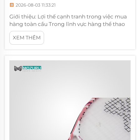
2026-08-03 11:33:21
Giới thiệu: Lợi thế cạnh tranh trong việc mua
hàng toàn cầu Trong lĩnh vực hàng thể thao
năng động, sở hữu sản phẩm cao cấp chỉ giải
XEM THÊM
quyết được một nửa cuộc chiến. Nửa còn lại
được quyết định bởi chuỗi cung ứng. Từ năm
2005, MOZURU đã hoạt động như một đối tác
hậu cần chiến lược...