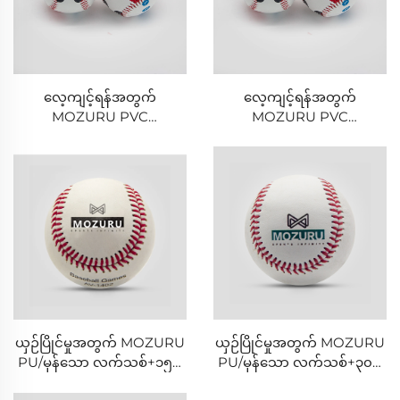
လေ့ကျင့်ရန်အတွက်
လေ့ကျင့်ရန်အတွက်
MOZURU PVC
MOZURU PVC
လက်သစ်+ရေစက်ဒဏ္ဍာရီ
လက်သစ်+သစ်ဖွေးဒဏ္ဍာရီ
ဘောလုံး
ဘောလုံး
ယှဉ်ပြိုင်မှုအတွက် MOZURU
ယှဉ်ပြိုင်မှုအတွက် MOZURU
PU/မှန်သော လက်သစ်+၁၅%
PU/မှန်သော လက်သစ်+၃၀%
ဝါဂွမ်းပါဝင်မှု ဘောလုံး
ဝါဂွမ်းပါဝင်မှု ဘောလုံး