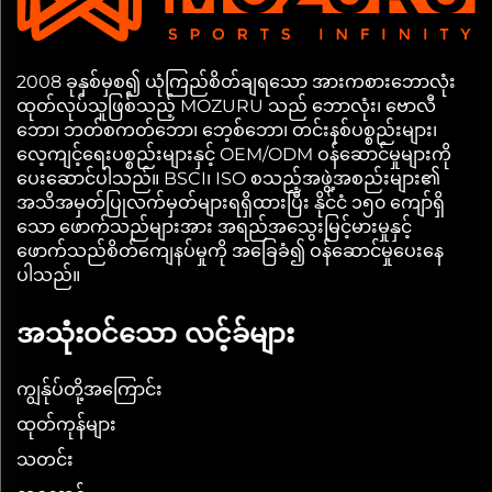
2008 ခုနှစ်မှစ၍ ယုံကြည်စိတ်ချရသော အားကစားဘောလုံး
ထုတ်လုပ်သူဖြစ်သည့် MOZURU သည် ဘောလုံး၊ ဗောလီ
ဘော၊ ဘတ်စကတ်ဘော၊ ဘေ့စ်ဘော၊ တင်းနစ်ပစ္စည်းများ၊
လေ့ကျင့်ရေးပစ္စည်းများနှင့် OEM/ODM ဝန်ဆောင်မှုများကို
ပေးဆောင်ပါသည်။ BSCI၊ ISO စသည့်အဖွဲ့အစည်းများ၏
အသိအမှတ်ပြုလက်မှတ်များရရှိထားပြီး နိုင်ငံ ၁၅၀ ကျော်ရှိ
သော ဖောက်သည်များအား အရည်အသွေးမြင့်မားမှုနှင့်
ဖောက်သည်စိတ်ကျေနပ်မှုကို အခြေခံ၍ ဝန်ဆောင်မှုပေးနေ
ပါသည်။
အသုံးဝင်သော လင့်ခ်များ
ကျွန်ုပ်တို့အကြောင်း
ထုတ်ကုန်များ
သတင်း