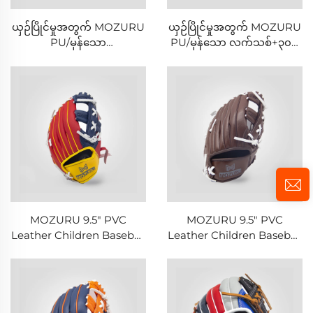
ယှဉ်ပြိုင်မှုအတွက် MOZURU
ယှဉ်ပြိုင်မှုအတွက် MOZURU
PU/မှန်သော
PU/မှန်သော လက်သစ်+၃၀%
လက်သစ်+၁၀၀% ဝါဂွမ်းပါဝင်
ဝါဂွမ်းပါဝင်မှု ဘောလုံး
မှု ဘောလုံး
MOZURU 9.5" PVC
MOZURU 9.5" PVC
Leather Children Baseball
Leather Children Baseball
Glove
Glove