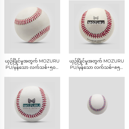
ယှဉ်ပြိုင်မှုအတွက် MOZURU
ယှဉ်ပြိုင်မှုအတွက် MOZURU
PU/မှန်သော လက်သစ်+၅၀%
PU/မှန်သော လက်သစ်+၈၅%
ဝါဂွမ်းပါဝင်မှု ဘောလုံး
ဝါဂွမ်းပါဝင်မှု ဘောလုံး