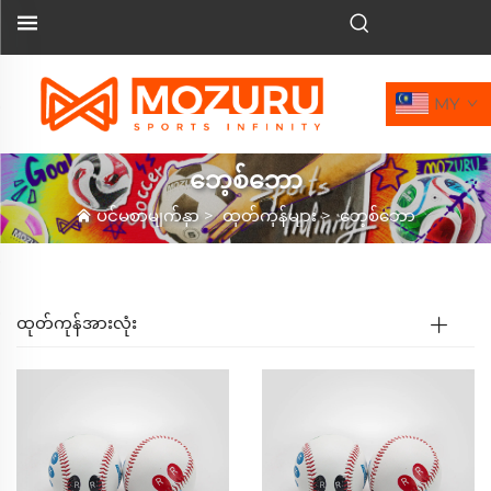
MY
ဘေ့စ်ဘော
ပင်မစာမျက်နှာ
>
ထုတ်ကုန်များ
>
ဘေ့စ်ဘော
ထုတ်ကုန်အားလုံး