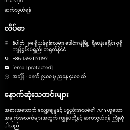
ဘလော့ဂ်
ဆက်သွယ်ရန်
လိပ်စာ
နံပါတ် ၂၈၊ ရှိယန်ရှန်းလမ်း၊ ဒေါင်းဂန်မြို့၊ ရှိဆန်းခရိုင်၊ ဝူရှီ၊
ကျန်စွမ်းပဲရှည်၊ တရုတ်နိုင်ငံ
+86-13921171197
[email protected]
အချိန် - မနက် ၉း၀၀ မှ ညနေ ၄း၀၀ ထိ
နောက်ဆုံးသတင်းများ
အစားအသောက် လျှော့ချမှုနှင့် ပစ္စည်းအသစ်၏ տեղի ယူသော
အချက်အလက်များအတွက် ကျွန်ုပ်တို့နှင့် ဆက်သွယ်ရန် ကြိုဆို
ပါသည်