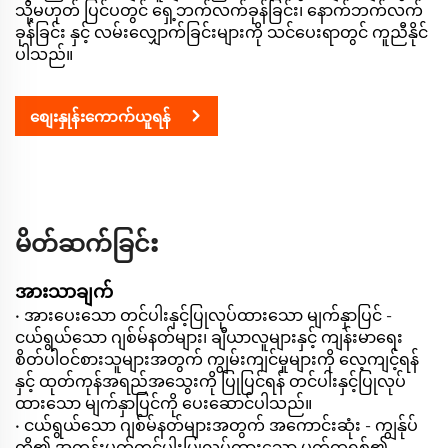
သို့မဟုတ် ပြင်ပတွင် ရှေ့ဘက်လက်ခုန်ခြင်း၊ နောက်ဘက်လက်
ခုန်ခြင်း နှင့် လမ်းလျှောက်ခြင်းများကို သင်ပေးရာတွင် ကူညီနိုင်
ပါသည်။
စျေးနှုန်းကောက်ယူရန်
မိတ်ဆက်ခြင်း
အားသာချက်
• အားပေးသော တင်ပါးနှင့်ပြုလုပ်ထားသော မျက်နှာပြင် -
ငယ်ရွယ်သော ဂျစ်မ်နတ်များ၊ ချီယာလူများနှင့် ကျန်းမာရေး
စိတ်ပါဝင်စားသူများအတွက် ကျွမ်းကျင်မှုများကို လေ့ကျင့်ရန်
နှင့် ထုတ်ကုန်အရည်အသွေးကို ပြုပြင်ရန် တင်ပါးနှင့်ပြုလုပ်
ထားသော မျက်နှာပြင်ကို ပေးဆောင်ပါသည်။
• ငယ်ရွယ်သော ဂျစ်မ်နတ်များအတွက် အကောင်းဆုံး - ကျွန်ုပ်
တို့၏ အတန်းမတ်တင်ပါးပြုလုပ်ထားသော မက်ထရစ်၏