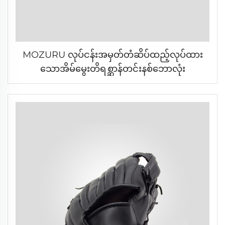
MOZURU လုပ်ငန်းအမှတ်တံဆိပ်ထည့်လုပ်ထား
သောအိမ်မွေးတိရစ္ဆာန်တင်းနစ်ဘောလုံး