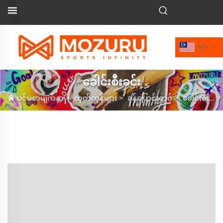
MY
ခေါင်းစီးခင်း
ပင်မစာမျက်နှာ
>
ထုတ်ကုန်များ
>
ခုန်ပြောင်းရာဇ်
>
ခေါင်းစီးခင်း