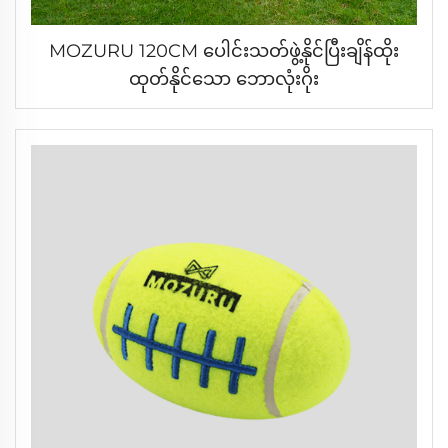
MOZURU 120CM ပေါင်းသတ်ဖွဲ့နိုင်ပြီးချိန်ထိုး
ထုတ်နိုင်သော ဘောလုံးဂိုး