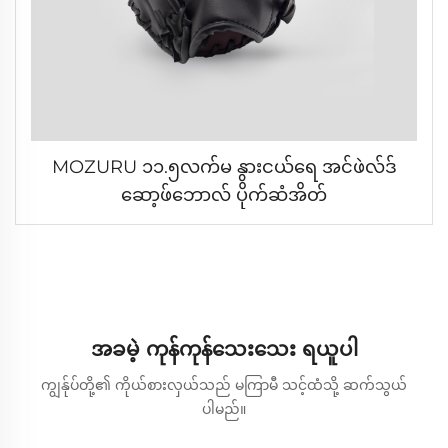
MOZURU ၁၁.၅လက်မ နွားငယ်ရေ အင်ဖဲလ်ဒ်
ဆော့ဖ်ဘောလ် ပိုက်ဆံအိတ်
အခမဲ့ ကုန်ကုန်သေးသေး ရယူပါ
ကျွန်ုပ်တို့၏ ကိုယ်စားလှယ်သည် မကြာမီ သင့်ထံသို့ ဆက်သွယ်
ပါမည်။