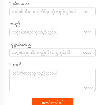
အီးမေးလ်
0/100
အမည်
0/100
ကုမ္ပဏီအမည်
0/200
စာတို
0/1000
စောင်းသွင်းပါ