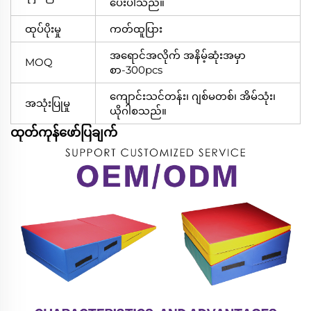
ပေးပါသည်။
ထုပ်ပိုးမှု
ကတ်ထူပြား
အရောင်အလိုက် အနိမ့်ဆုံးအမှာ
MOQ
စာ-300pcs
ကျောင်းသင်တန်း၊ ဂျစ်မတစ်၊ အိမ်သုံး၊
အသုံးပြုမှု
ယိုဂါစသည်။
ထုတ်ကုန်ဖော်ပြချက်