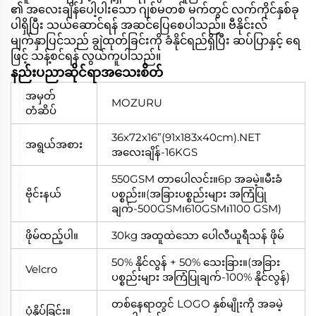
၏ အလေးချိန်ပေါ့ပါးသော ဂျစ်မတစ် မက်တွင် လက်ကိုင်နှစ်ခု
ပါရှိပြီး သယ်ဆောင်ရန် အဆင်ပြေစေပါသည်။ ဗီနိုင်းလ်
မျက်နှာပြင်သည် ချွဲထုတ်ခြင်းကို ခံနိုင်ရည်ရှိပြီး ဆပ်ပြာနှင့် ရေ
ဖြင့် သန့်စင်ရန် လွယ်ကူပါသည်။
နည်းပညာဆိုင်ရာအသေးစိတ်
အမှတ်
MOZURU
တံဆိပ်
36x72x16”(91x183x40cm).NET
အရွယ်အစား
အလေးချိန်-16KGS
550GSM တာပေါလင်း။6p အခမဲ့။မီးခံ
ဗိုင်းနယ်
ပစ္စည်း။(အခြားပစ္စည်းများ အကြံပြု
ချက်-500GSM၊610GSM၊1100 GSM)
ဖိုမ်ထည့်ပါ။
30kg အထူထဲသော ပေါလီယူရီသန် ဖိုမ်
50% နိုင်လွန် + 50% သေးခြား။(အခြား
Velcro
ပစ္စည်းများ အကြံပြုချက်-100% နိုင်လွန်)
တစ်နေရာတွင် LOGO နှစ်မျိုးကို အခမဲ့
ပုံနှိပ်ခြင်း။