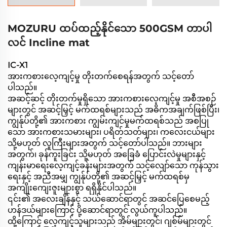
MOZURU ထပ်ထည့်နိုင်သော 500GSM တာပါ
လင် Incline mat
IC-X1
အားကစားလေ့ကျင့်မှု တိုးတက်စေရန်အတွက် သင့်တော်
ပါသည်။
အဆင့်ဆင့် တိုးတက်မှုရှိသော အားကစားလေ့ကျင့်မှု အစီအစဉ်
များတွင် အဆင့်မြှင့် မက်ထရစ်များသည် အဓိကအချက်ဖြစ်ပြီး၊
ကျွန်ုပ်တို့၏ အားကစား ကျွမ်းကျင်မှုမက်ထရစ်သည် အစပြု
သော အားကစားသမားများ၊ ပရိတ်သတ်များ၊ ကလေးငယ်များ
သို့မဟုတ် လူကြီးများအတွက် သင့်တော်ပါသည်။
ဘားများ
အတွက်၊ ခုန်ကူးခြင်း သို့မဟုတ် အခြေခံ ပြောင်းလဲမှုများနှင့်
ကျန်းမာရေးလေ့ကျင့်ခန်းများအတွက် သင့်လျော်သော ကုန်သွား
ရေးနှင့် အညီအမျှ ကျွန်ုပ်တို့၏ အဆင့်မြှင့် မက်ထရစ်မှ
အကျိုးကျေးဇူးများစွာ ရရှိနိုင်ပါသည်။
၎င်း၏ အလေးချိန်နှင့် သယ်ဆောင်ရာတွင် အဆင်ပြေစေမည့်
ဟန်ဒယ်များကြောင့် ပို့ဆောင်ရာတွင် လွယ်ကူပါသည်။
ထို့ကြောင့် လေ့ကျင့်သူများသည် အိမ်များတွင်၊ ဂျစ်မ်များတွင်