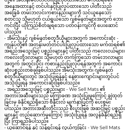
အနေအထားနှင့် တင်ပါးနှင့်ပြုလုပ်ထားသော ပါတီးသည်
အခြေခံ တမ်းဘလင်းကစားနည်းများကို သင်ယူနေသော
စတင်သူ သို့မဟုတ် ငယ်ရွယ်သော ဂျစ်မ်နတ်များအတွက် ဘေး
ကင်းပြီး ယုံကြည်စိတ်ချရသော ပတ်ဝန်းကျင်ကို ပေးဆောင်
ပါသည်။
• အိမ်သုံးနှင့် ဂျစ်မ်နတ်စတူဒီယိုများအတွက် အကောင်းဆုံး -
ကျွန်ုပ်တို့၏ အတန်းမတ်တင်ပါးပြုလုပ်ထားသော မက်ထရစ်၏
အရည်အသွေးမြင့် ပစ္စည်းများနှင့် ပါတီးသည် ကလေးငယ်များ၊
ကလေးတို့ဒလာများ သို့မဟုတ် တက်ကြွသော တမ်းဘလာများ
အတွက် အတွင်းပိုင်း ကစားနည်းပြုလုပ်ရန်အတွက် အကောင်း
ဆုံးပစ္စည်းတစ်ခုဖြစ်ပါသည်။ အိမ်သုံးအတွက်၊ ဂျစ်မ်နတ်
စတူဒီယိုများတွင် အသုံးပြုရန်နှင့် နေ့စားကျောင်းများတွင်ပင်
အသုံးပြုရန် အကောင်းဆုံးဖြစ်ပါသည်။
• အရည်အသွေးမြင့် ပစ္စည်းများ - We Sell Mats ၏
အတားအဆီးများသည် မကြာခဏ အသုံးပြုမှုကြောင့် ချွဲထုတ်
ခြင်းမှ ခံနိုင်ရည်ရှိသော ဗီနိုင်းလ် မျက်နှာပြင်ကို ပေးစွမ်း
ပါသည်။ အတားအဆီးတိုင်းသည် စီးပွားဖြစ် အဆင့်မြင့် ပစ္စည်း
များနှင့် တည်ဆောက်မှုကြောင့် အသုံးပြုရန် အလွန်ခံနိုင်ရည်ရှိ
ပြီး ကြာရှည်ခံပါသည်။
• ယူဆောင်ရန် နှင့် သန့်ရှင်းရန် လွယ်ကူခြင်း - We Sell Mats