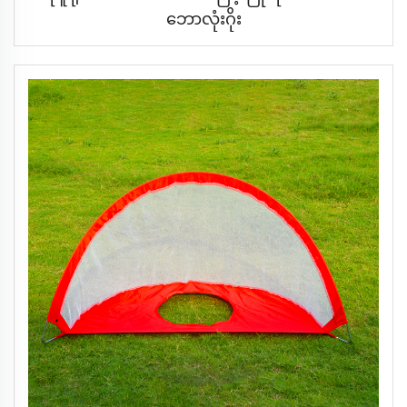
ဘောလုံးဂိုး