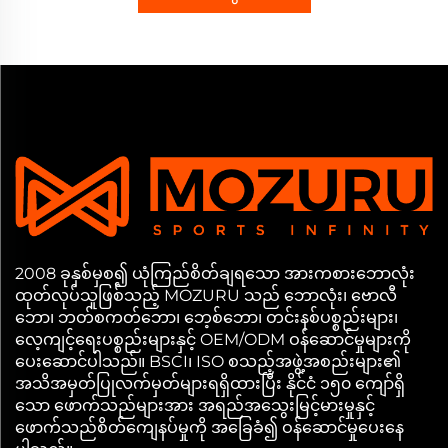
2008 ခုနှစ်မှစ၍ ယုံကြည်စိတ်ချရသော အားကစားဘောလုံး
ထုတ်လုပ်သူဖြစ်သည့် MOZURU သည် ဘောလုံး၊ ဗောလီ
ဘော၊ ဘတ်စကတ်ဘော၊ ဘေ့စ်ဘော၊ တင်းနစ်ပစ္စည်းများ၊
လေ့ကျင့်ရေးပစ္စည်းများနှင့် OEM/ODM ဝန်ဆောင်မှုများကို
ပေးဆောင်ပါသည်။ BSCI၊ ISO စသည့်အဖွဲ့အစည်းများ၏
အသိအမှတ်ပြုလက်မှတ်များရရှိထားပြီး နိုင်ငံ ၁၅၀ ကျော်ရှိ
သော ဖောက်သည်များအား အရည်အသွေးမြင့်မားမှုနှင့်
ဖောက်သည်စိတ်ကျေနပ်မှုကို အခြေခံ၍ ဝန်ဆောင်မှုပေးနေ