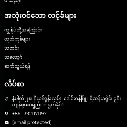
ပါသည်။
အသုံးဝင်သော လင့်ခ်များ
ကျွန်ုပ်တို့အကြောင်း
ထုတ်ကုန်များ
သတင်း
ဘလော့ဂ်
ဆက်သွယ်ရန်
လိပ်စာ
နံပါတ် ၂၈၊ ရှိယန်ရှန်းလမ်း၊ ဒေါင်းဂန်မြို့၊ ရှိဆန်းခရိုင်၊ ဝူရှီ၊
ကျန်စွမ်းပဲရှည်၊ တရုတ်နိုင်ငံ
+86-13921171197
[email protected]