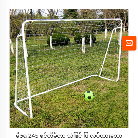
မိုဇူရု 245 စင်တီမီတာ သံဖြင့် ပြုလုပ်ထားသော