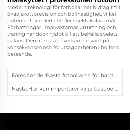
målskyttet i professionell fotboll?
Modern teknologi för fotbollar har bidragit till
ökad skottprecision och bollhastighet, vilket
potentiellt kan leda till fler spektakulära mål.
Förbättringar i målvaktarnas utrustning och
träning har dock hjälpt till att behålla spelets
balans. Den främsta påverkan har varit på
konsekvensen och förutsägbarheten i bollens
beteende.
Föregående :
Bästa fotbollarna för hårda, steniga underlag (hög hållbarhet)
Nästa:
Hur kan importörer välja basebollhandskar lämpliga för träningsakademier