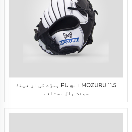
MOZURU 11.5 انچ PU چمڑے کی ان فیلڈ
سوفٹ بال دستانے