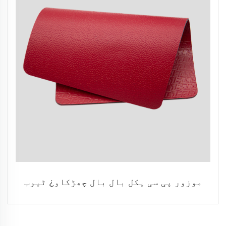
موزور پی سی پکل بال بال چھڑکاو¿ ٹیوب