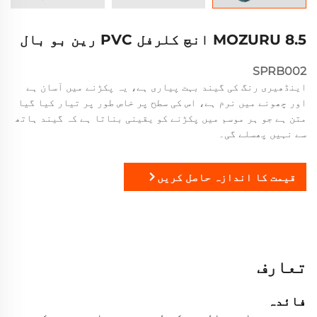
MOZURU 8.5 انچ کلرفل PVC رین بو بال
SPRB002
اینڈھیری رنگ کی گیند بہت پیاری ہے، یہ پکڑنے میں آسان ہے
اور چھونے میں نرم ہے، اس کی سطح پر خاص طور پر تیار کیا گیا
متن ہے جو ہر موسم میں پکڑنے کو یقینی بناتا ہے کہ گیند ہاتھ
سے نہیں پھسلے گی۔
قیمت کا اندازہ حاصل کریں
تعارف
فائدہ