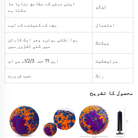
اپنی مرضی کے مطابق بنایا جا
لوگو
سکتا ہے
استعمال
بچے کے کھیلنے کے لیے
ہوا نکلی ہوئی، پھر ایک کارٹن
پیکنگ
میں کئی ٹکڑوں میں
سرٹیفکیٹ
این 71 حصہ 1/2/3، سی ای
رنگ
حسب ضرورت
محصول کا تشریح