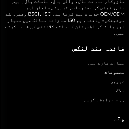
سازوکار ہے، فٹ بال، والی بال، باسکٹ بال، بیس
بال، ٹینس کی مصنوعات، تربیتی سامان اور
OEM/ODM خدمات پیش کرتا ہے۔ BSCI، ISO وغیرہ کے
سرٹیفکیٹ یافتہ، ہم 150 سے زائد ممالک میں معیار
اور صارف کی اطمینان کے ساتھ کلائنٹس کی خدمت کرتے
ہیں۔
فائدہ مند لنکس
ہمارے بارے میں
مصنوعات
خبریں
بلاگ
ہم سے رابطہ کریں
پتہ