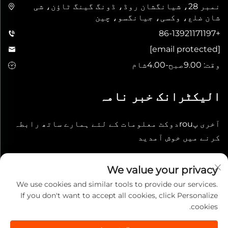
نمبر 28، شیانگشان روڈ، ڈونگ گینگ ٹاؤن، شی
شان ضلع، وکسی، جیانگسو، چین
+86-13921171197
[email protected]
وقت: 9.00صبح-4.00شام
الیکٹرانک خبر نامہ
آخری پrouدوکٹ معلومات کے لئے ہمارے ساتھ رابطہ
کرنے میں خوش آمدید
جمع کریں
We value your privacy
We use cookies and similar tools to provide our services.
If you don't want to accept all cookies, click Personalize
cookies.