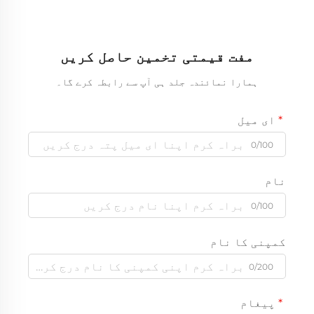
مفت قیمتی تخمین حاصل کریں
ہمارا نمائندہ جلد ہی آپ سے رابطہ کرے گا۔
ای میل
0/100
نام
0/100
کمپنی کا نام
0/200
پیغام