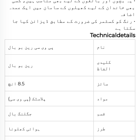
• یہ بچوں اور بالغوں کے لیے بھی مناسب ہیں، کسی
بھی خاندان کے لیے کھیلوں کے سامان میں ایک عمدہ
اضافہ
• رنگ کو کسٹمر کی ضرورت کے مطابق ڈیزائن کیا جا
سکتا ہے
Technicaldetails
نام
پی وی سی رین بو بال
کلیدی
رین بو بال
الفاظ
سائز
8.5 انچ
مواد
پلاسٹک (پی وی سی)
قسم
جگلنگ بال
طرز
ہوائی کھلونا