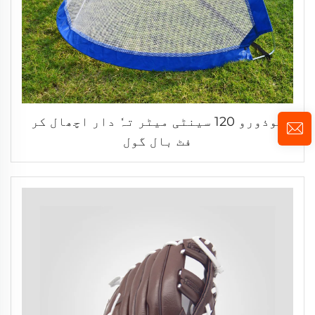
موذورو 120 سینٹی میٹر تہٗ دار اچھال کر
فٹ بال گول