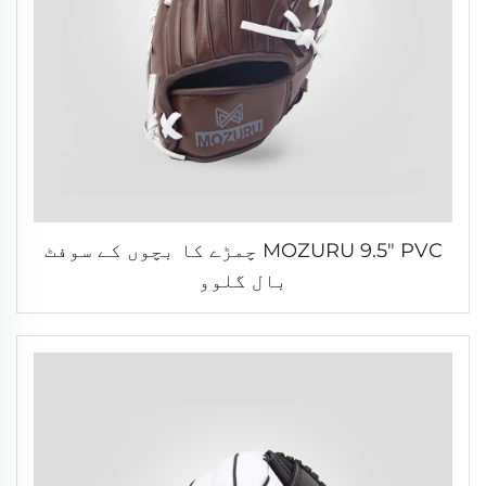
MOZURU 9.5" PVC چمڑے کا بچوں کے سوفٹ
بال گلوو