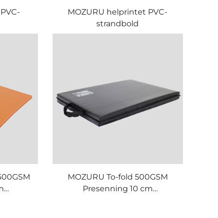
 PVC-
MOZURU helprintet PVC-
strandbold
 500GSM
MOZURU To-fold 500GSM
m
Presenning 10 cm
te
Gymnastikmåtte