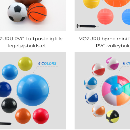
URU PVC Luftpustelig lille
MOZURU børne mini f
legetøjsboldsæt
PVC-volleybol