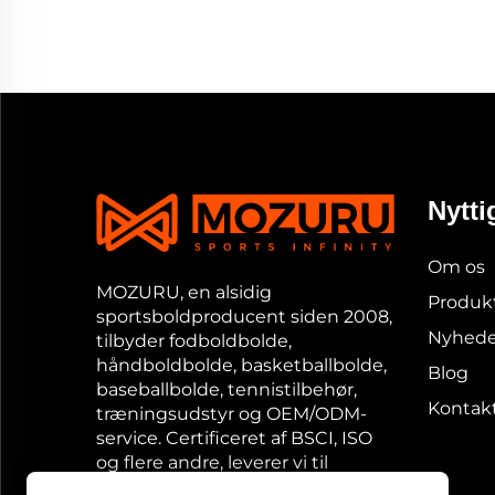
Nytti
Om os
MOZURU, en alsidig
Produk
sportsboldproducent siden 2008,
Nyhede
tilbyder fodboldbolde,
håndboldbolde, basketballbolde,
Blog
baseballbolde, tennistilbehør,
Kontakt
træningsudstyr og OEM/ODM-
service. Certificeret af BSCI, ISO
og flere andre, leverer vi til
kunder i over 150 lande med