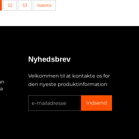
32
33
Næste
Nyhedsbrev
Velkommen til at kontakte os for
an
den nyeste produktinformation
na
Indsend