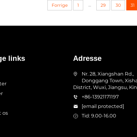
...
Forrige
1
29
30
31
ge links
Adresse
Nr. 28, Xiangshan Rd.,
Donggang Town, Xish
ter
District, Wuxi, Jiangsu, Ki
r
+86-13921171197
[email protected]
 os
Tid: 9.00-16.00