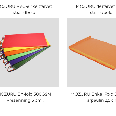
OZURU PVC-enkeltfarvet
MOZURU flerfarvet
strandbold
strandbold
OZURU Én-fold 500GSM
MOZURU Enkel Fold
Presenning 5 cm
Tarpaulin 2,5 c
Gymnastikmåtte
Gymnastikmåt