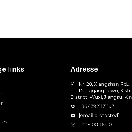
ge links
Adresse
Nr. 28, Xiangshan Rd.,
Donggang Town, Xish
ter
District, Wuxi, Jiangsu, Ki
r
+86-13921171197
[email protected]
 os
Tid: 9.00-16.00