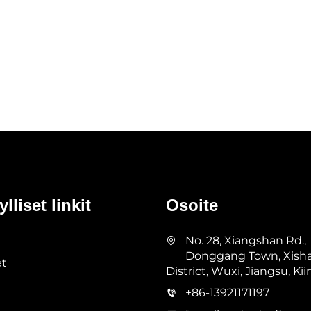
lliset linkit
Osoite
No. 28, Xiangshan Rd.,
Donggang Town, Xish
et
District, Wuxi, Jiangsu, Kii
+86-13921171197