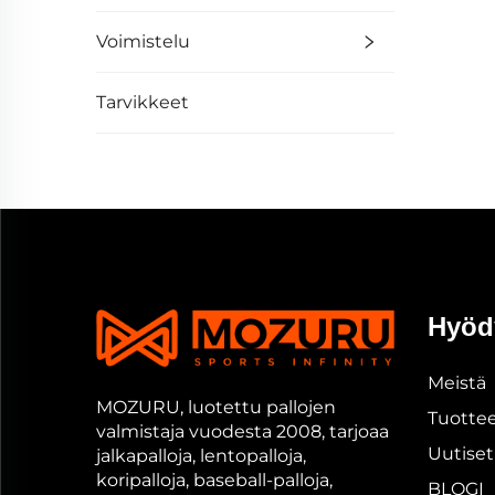
Voimistelu
Tarvikkeet
Hyödy
Meistä
MOZURU, luotettu pallojen
Tuotte
valmistaja vuodesta 2008, tarjoaa
Uutiset
jalkapalloja, lentopalloja,
koripalloja, baseball-palloja,
BLOGI