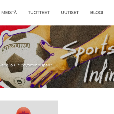
MEISTÄ
TUOTTEET
UUTISET
BLOGI
ispallo
>
* pöytätennispallo