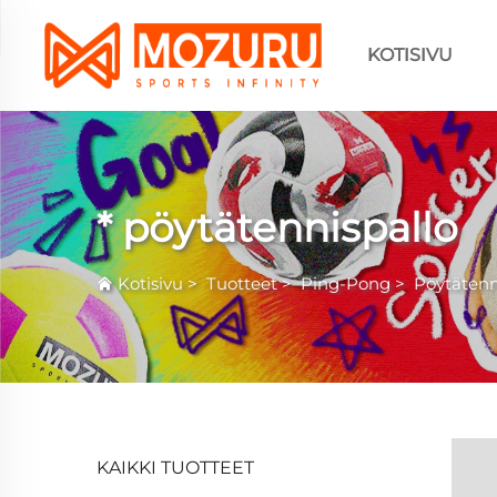
KOTISIVU
* pöytätennispallo
Kotisivu
>
Tuotteet
>
Ping-Pong
>
Pöytätenn
KAIKKI TUOTTEET