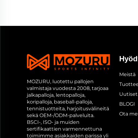
Hyödy
Meistä
MOZURU, luotettu pallojen
Tuotte
valmistaja vuodesta 2008, tarjoaa
Uutiset
jalkapalloja, lentopalloja,
koripalloja, baseball-palloja,
BLOGI
tennistuotteita, harjoitusvälineitä
Ota mei
sekä OEM-/ODM-palveluita.
BSCI-, ISO- ja muiden
sertifikaattien varmennettuna
toimimme asiakkaiden parissa yli