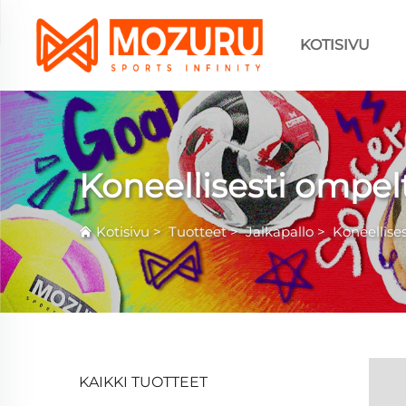
KOTISIVU
Koneellisesti ompelt
Kotisivu
>
Tuotteet
>
Jalkapallo
>
Koneellise
KAIKKI TUOTTEET