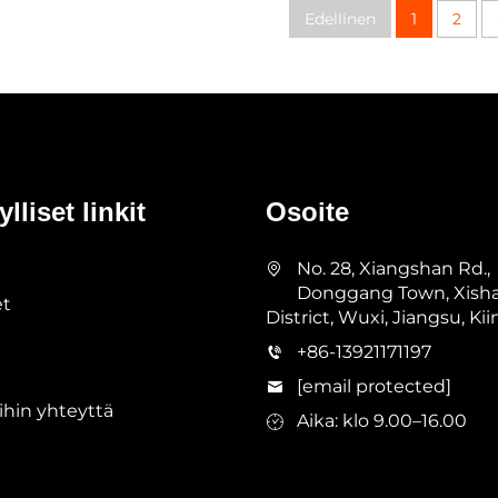
Edellinen
1
2
lliset linkit
Osoite
No. 28, Xiangshan Rd.,
Donggang Town, Xish
et
District, Wuxi, Jiangsu, Kii
+86-13921171197
[email protected]
hin yhteyttä
Aika: klo 9.00–16.00