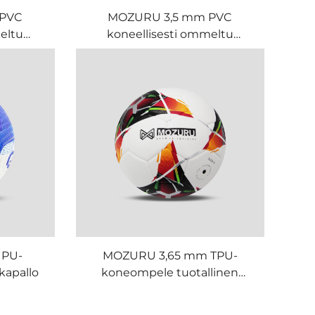
 PVC
MOZURU 3,5 mm PVC
eltu
koneellisesti ommeltu
jalkapallo
 PU-
MOZURU 3,65 mm TPU-
kapallo
koneompele tuotallinen
jalkapallo/soccis