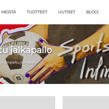
MEISTÄ
TUOTTEET
UUTISET
BLOGI
u jalkapallo
sti ompeltu jalkapallo