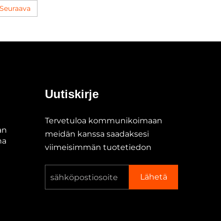
Seuraava
Uutiskirje
Tervetuloa kommunikoimaan
an
meidän kanssa saadaksesi
na
viimeisimmän tuotetiedon
Lähetä