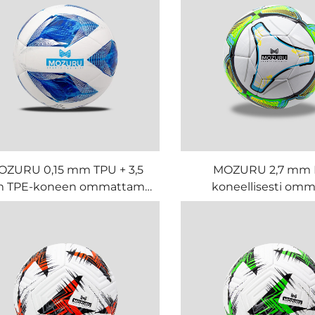
OZURU 0,15 mm TPU + 3,5
MOZURU 2,7 mm
 TPE-koneen ommattama
koneellisesti omm
jalkapallo-/jalkapallopallo
jalkapallo