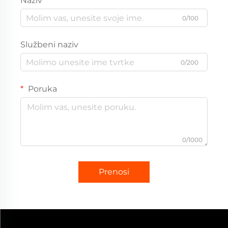
Naziv
0/100
Službeni naziv
0/200
Poruka
0/1000
Prenosi