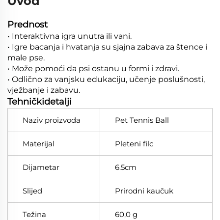
Uvod
Prednost
• Interaktivna igra unutra ili vani.
• Igre bacanja i hvatanja su sjajna zabava za štence i
male pse.
• Može pomoći da psi ostanu u formi i zdravi.
• Odlično za vanjsku edukaciju, učenje poslušnosti,
vježbanje i zabavu.
Tehničkidetalji
Naziv proizvoda
Pet Tennis Ball
Materijal
Pleteni filc
Dijametar
6.5cm
Slijed
Prirodni kaučuk
Težina
60,0 g