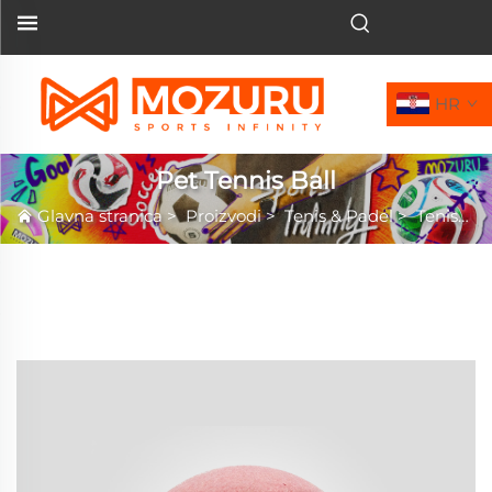
HR
Pet Tennis Ball
Glavna stranica
>
Proizvodi
>
Tenis & Padel
>
Teniski loptica