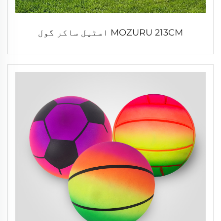
MOZURU 213CM اسٹیل ساکر گول