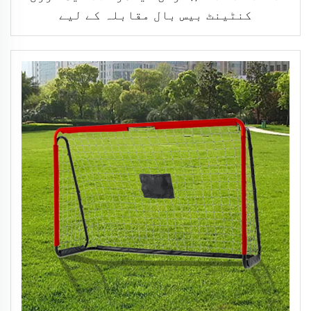
کنٹینٹ بیس بال مقابلہ کے لیے