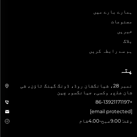
ہمارے بارے میں
مصنوعات
خبریں
بلاگ
ہم سے رابطہ کریں
پتہ
نمبر 28، شیانگشان روڈ، ڈونگ گینگ ٹاؤن، شی
شان ضلع، وکسی، جیانگسو، چین
+86-13921171197
[email protected]
وقت: 9.00صبح-4.00شام