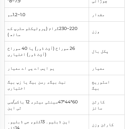
چوڑائی
7.9~8"
مقدار
1.0~1.2سم
220~230گرام (پروٹیکٹو سٹرپ کے
وزن
ساتھ )
26 سوراخ (آؤٹ ڈور) یا 40 سوراخ
پکل بال
(آؤٹ ڈور) اختیاری
معیار
یو ایس اے پی اے معیار
اسٹوریج
نیٹ بیگ، رسن بیگ یا زپ بیگ
بیگ
اختیاری
کارٹن
60*44*47سینٹی میٹر، 12 باکس/سی
سائز
ٹی این
این ڈبلیو۔ 13کلو، جی ڈبلیو۔
کارٹن وزن
14کلو