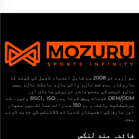
مو زُرو، جو 2008 سے قابل اعتماد کھیل کی گیند کا
سازوکار ہے، فٹ بال، والی بال، باسکٹ بال، بیس
بال، ٹینس کی مصنوعات، تربیتی سامان اور
OEM/ODM خدمات پیش کرتا ہے۔ BSCI، ISO وغیرہ کے
سرٹیفکیٹ یافتہ، ہم 150 سے زائد ممالک میں معیار
اور صارف کی اطمینان کے ساتھ کلائنٹس کی خدمت کرتے
ہیں۔
فائدہ مند لنکس