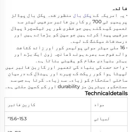
فائدہ
• یہ امریکہ کے
پکل بال
منظور شدہ پکل بال پیڈلز
پریمیم ٹی 700 رو کاربن فائبر سرفیس لیئر سے
تعمیر کیے گئے ہیں جو فطری طور پر ٹیکسچرڈ پیڈل
سرفیس پیدا کرتے ہیں جو سپن کو بڑھاتے ہیں اور
درست شاٹ میکنگ کے لیے۔
• 16 ملی میٹر موٹی پولیمر کور اور زائد کثافت
والے فوم سے بھرے ہوئے ڈھانچہ زون ایک بڑے اور
بہتر بنیادی مقام کو یقینی بناتا ہے۔
• واحد حصے کی بنیاد کی تعمیر اور کاربن فائبر میں
لپیٹا ہوا کور ریکٹ کے چہرے اور ہینڈل کے درمیان
ساختی استحکام کو زیادہ سے زیادہ کرتا ہے جس سے
مستحکم، بہترین مز durability اور کم کمپن ملتی ہے۔
Technicaldetails
مواد
کاربن فائبر
لمبائی
15.3~15.6"