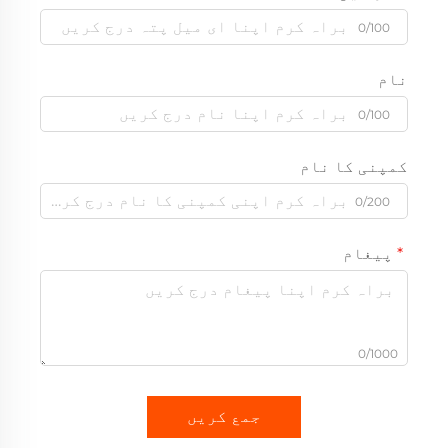
0/100
نام
0/100
کمپنی کا نام
0/200
پیغام
0/1000
جمع کریں