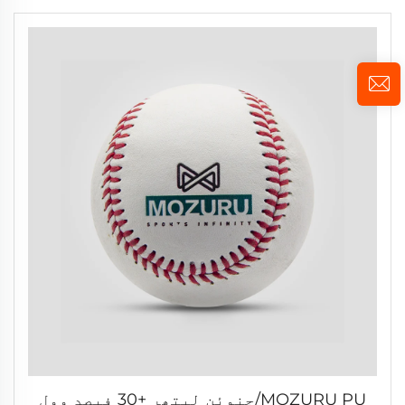
MOZURU PU/جنوئن لیتھر +30 فیصد وول