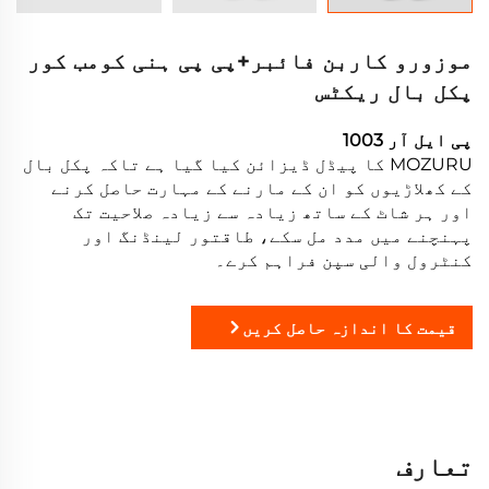
موزورو کاربن فائبر+پی پی ہنی کومب کور
پکل بال ریکٹس
پی ایل آر 1003
MOZURU کا پیڈل ڈیزائن کیا گیا ہے تاکہ پکل بال
کے کھلاڑیوں کو ان کے مارنے کے مہارت حاصل کرنے
اور ہر شاٹ کے ساتھ زیادہ سے زیادہ صلاحیت تک
پہنچنے میں مدد مل سکے، طاقتور لینڈنگ اور
کنٹرول والی سپن فراہم کرے۔
قیمت کا اندازہ حاصل کریں
تعارف