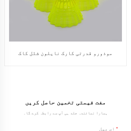
موذورو قدرتی کارک نایلون شٹل کاک
مفت قیمتی تخمین حاصل کریں
ہمارا نمائندہ جلد ہی آپ سے رابطہ کرے گا۔
ای میل