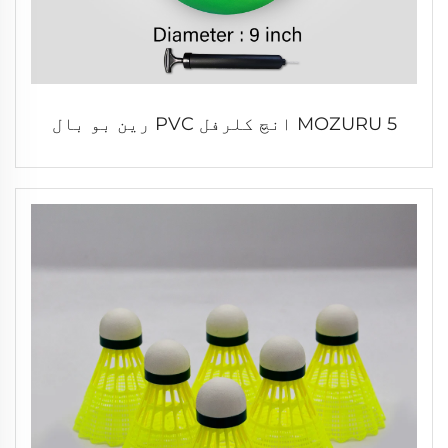
MOZURU 5 انچ کلرفل PVC رین بو بال