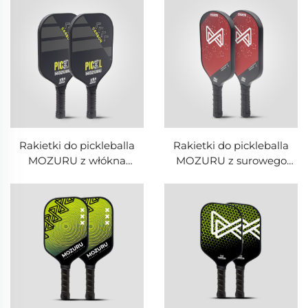
rdzeniem z komórek
rdzeniem z komórek
plastra miodu
plastra miodu
Rakietki do pickleballa
Rakietki do pickleballa
MOZURU z włókna
MOZURU z surowego
węglowego + PP z
Toray T700 z włókna
rdzeniem z komórek
węglowego + PP z
plastra miodu
rdzeniem z komórek
(chropowata
plastra miodu
powierzchnia)
(chropowata
powierzchnia)