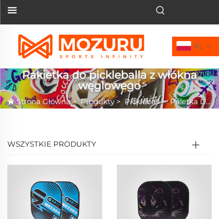
PL
Rakietka do pickleballa z włókna
węglowego
Strona Główna
>
Produkty
>
Pickleball
>
Paletka Do Pickleballa
WSZYSTKIE PRODUKTY