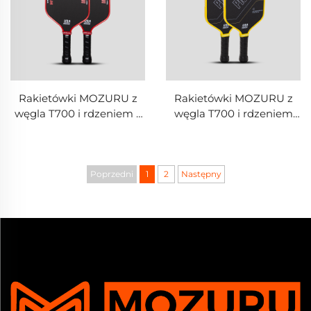
Rakietówki MOZURU z
Rakietówki MOZURU z
węgla T700 i rdzeniem z
węgla T700 i rdzeniem
pianki EVA do pickleballa
plastra miodu PP do
pickleballa
Poprzedni
1
2
Następny