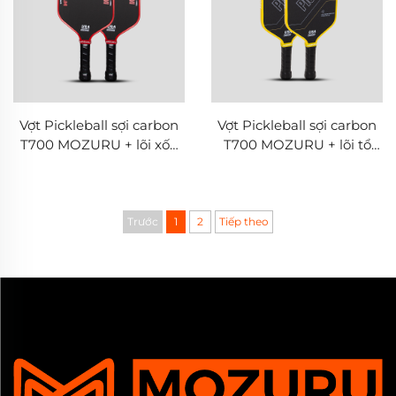
Vợt Pickleball sợi carbon
Vợt Pickleball sợi carbon
T700 MOZURU + lõi xốp
T700 MOZURU + lõi tổ
EVA
ong PP
Trước
1
2
Tiếp theo