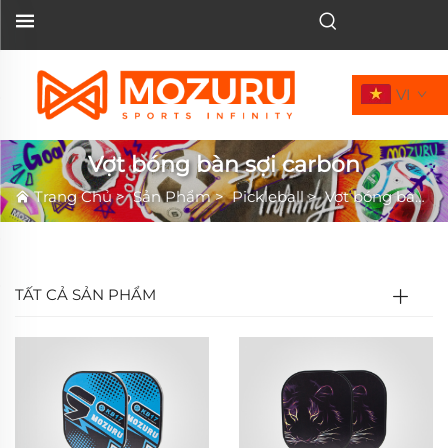
VI
Vợt bóng bàn sợi carbon
Trang Chủ
>
Sản Phẩm
>
Pickleball
>
Vợt bóng bàn dẹt
TẤT CẢ SẢN PHẨM