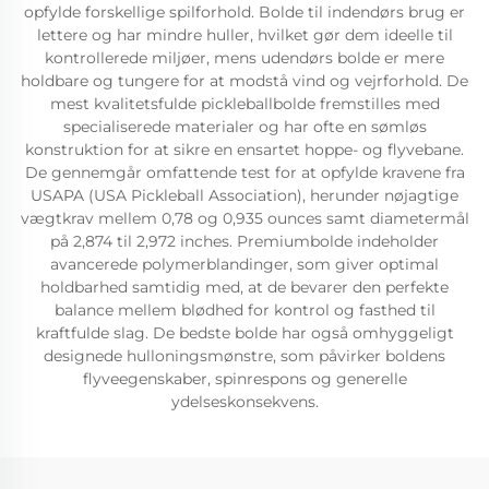
opfylde forskellige spilforhold. Bolde til indendørs brug er
lettere og har mindre huller, hvilket gør dem ideelle til
kontrollerede miljøer, mens udendørs bolde er mere
holdbare og tungere for at modstå vind og vejrforhold. De
mest kvalitetsfulde pickleballbolde fremstilles med
specialiserede materialer og har ofte en sømløs
konstruktion for at sikre en ensartet hoppe- og flyvebane.
De gennemgår omfattende test for at opfylde kravene fra
USAPA (USA Pickleball Association), herunder nøjagtige
vægtkrav mellem 0,78 og 0,935 ounces samt diametermål
på 2,874 til 2,972 inches. Premiumbolde indeholder
avancerede polymerblandinger, som giver optimal
holdbarhed samtidig med, at de bevarer den perfekte
balance mellem blødhed for kontrol og fasthed til
kraftfulde slag. De bedste bolde har også omhyggeligt
designede hulloningsmønstre, som påvirker boldens
flyveegenskaber, spinrespons og generelle
ydelseskonsekvens.