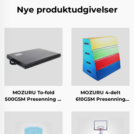
Nye produktudgivelser
MOZURU To-fold
MOZURU 4-delt
500GSM Presenning 10
610GSM Presenning
cm Gymnastikmåtte
Trapezformet måtte