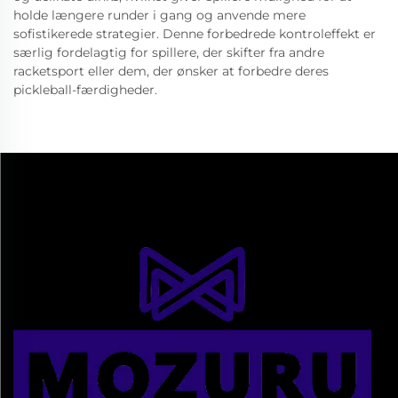
holde længere runder i gang og anvende mere
sofistikerede strategier. Denne forbedrede kontroleffekt er
særlig fordelagtig for spillere, der skifter fra andre
racketsport eller dem, der ønsker at forbedre deres
pickleball-færdigheder.