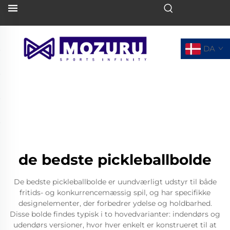
DA
de bedste pickleballbolde
De bedste pickleballbolde er uundværligt udstyr til både
fritids- og konkurrencemæssig spil, og har specifikke
designelementer, der forbedrer ydelse og holdbarhed.
Disse bolde findes typisk i to hovedvarianter: indendørs og
udendørs versioner, hvor hver enkelt er konstrueret til at