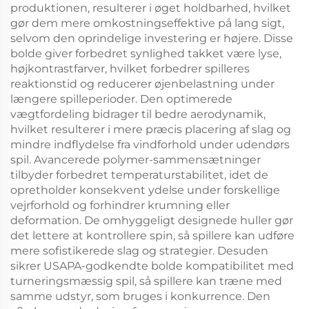
produktionen, resulterer i øget holdbarhed, hvilket
gør dem mere omkostningseffektive på lang sigt,
selvom den oprindelige investering er højere. Disse
bolde giver forbedret synlighed takket være lyse,
højkontrastfarver, hvilket forbedrer spilleres
reaktionstid og reducerer øjenbelastning under
længere spilleperioder. Den optimerede
vægtfordeling bidrager til bedre aerodynamik,
hvilket resulterer i mere præcis placering af slag og
mindre indflydelse fra vindforhold under udendørs
spil. Avancerede polymer-sammensætninger
tilbyder forbedret temperaturstabilitet, idet de
opretholder konsekvent ydelse under forskellige
vejrforhold og forhindrer krumning eller
deformation. De omhyggeligt designede huller gør
det lettere at kontrollere spin, så spillere kan udføre
mere sofistikerede slag og strategier. Desuden
sikrer USAPA-godkendte bolde kompatibilitet med
turneringsmæssig spil, så spillere kan træne med
samme udstyr, som bruges i konkurrence. Den