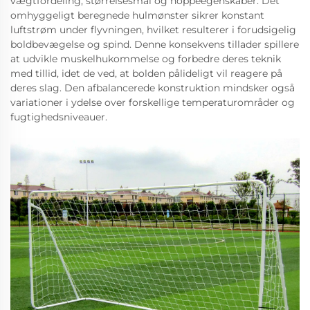
vægtfordeling, størrelsesmål og hoppeegenskaber. Det
omhyggeligt beregnede hulmønster sikrer konstant
luftstrøm under flyvningen, hvilket resulterer i forudsigelig
boldbevægelse og spind. Denne konsekvens tillader spillere
at udvikle muskelhukommelse og forbedre deres teknik
med tillid, idet de ved, at bolden pålideligt vil reagere på
deres slag. Den afbalancerede konstruktion mindsker også
variationer i ydelse over forskellige temperaturområder og
fugtighedsniveauer.