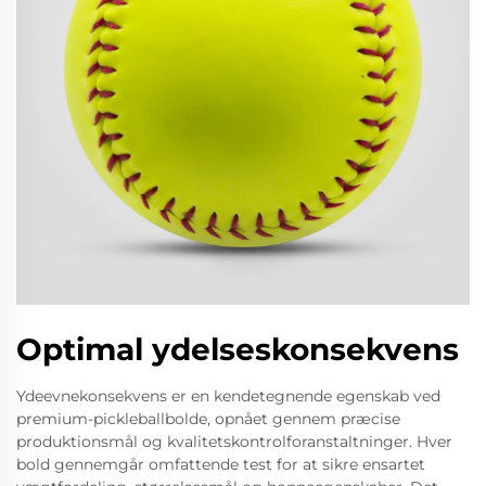
Optimal ydelseskonsekvens
Ydeevnekonsekvens er en kendetegnende egenskab ved
premium-pickleballbolde, opnået gennem præcise
produktionsmål og kvalitetskontrolforanstaltninger. Hver
bold gennemgår omfattende test for at sikre ensartet