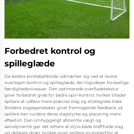
Forbedret kontrol og
spilleglæde
De bedste pickleballbolde udmærker sig ved at levere
overlegen kontrol og spilleglæde, der tilgodeser forskellige
færdighedsniveauer. Den optimerede overfladetekstur
giver forbedret greb for bedre spin-kontrol, hvilket tillader
spillere at udføre mere præcise slag og strategiske træk.
Boldens slagegenskaber giver fremragende feedback, så
spillere kan vurdere deres slagstyrke og placering mere
effektivt. Den omhyggeligt afstemte vægt og
aerodynamik gør det lettere at styre både kraftfulde slag
og delikate dinks, hvilket giver spillere mulighed for at