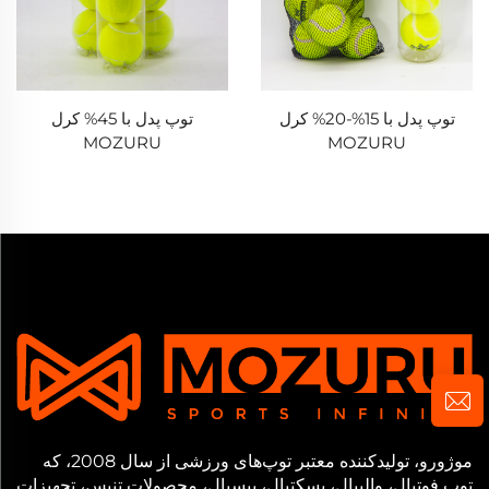
توپ پدل با 15%-20% کرل
توپ پدل با 45% کرل
MOZURU
MOZURU
موژورو، تولیدکننده معتبر توپ‌های ورزشی از سال 2008، که
توپ فوتبال، والیبال، بسکتبال، بیسبال، محصولات تنیس، تجهیزات