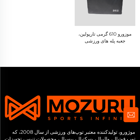
موزورو 610 گرمی تارپولین،
جعبه پله های ورزشی
(پلیومتریک)
موژورو، تولیدکننده معتبر توپ‌های ورزشی از سال 2008، که
توپ فوتبال، والیبال، بسکتبال، بیسبال، محصولات تنیس، تجهیزات