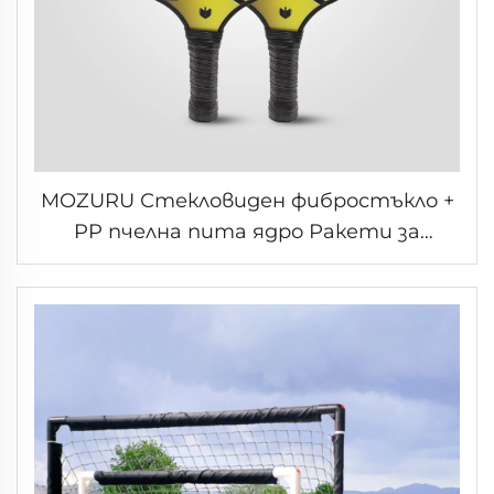
MOZURU Стекловиден фибростъкло +
PP пчелна пита ядро Ракети за
пиклбол