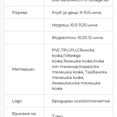
Размер
Клуб за деца: 9-10.5 инча
Незрящ: 10.5-11.25 инча
Възрастни: 10,25-12 инча
PVC,TPU,PU,Свинска
кожа,Говежда
кожа,Телешка кожа,Кожа
от теленце,Корейска
Материал
телешка кожа, Тайванска
телешка кожа,
Американска телешка
кожа
Logo
Бродиран лого/отпечатък
Взимане на
7 дни