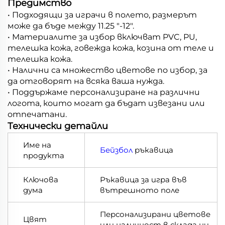
Предимство
• Подходящи за играчи в полето, размерът
може да бъде между 11.25 "-12".
• Материалите за избор включват PVC, PU,
телешка кожа, говежда кожа, козина от теле и
телешка кожа.
• Налични са множество цветове по избор, за
да отговорят на всяка ваша нужда.
• Поддържаме персонализиране на различни
логота, които могат да бъдат извезани или
отпечатани.
Технически детайли
Име на
Бейзбол
ръкавица
продукта
Ключова
Ръкавица за игра във
дума
вътрешното поле
Персонализирани цветове
Цвят
или наличност в склада ни