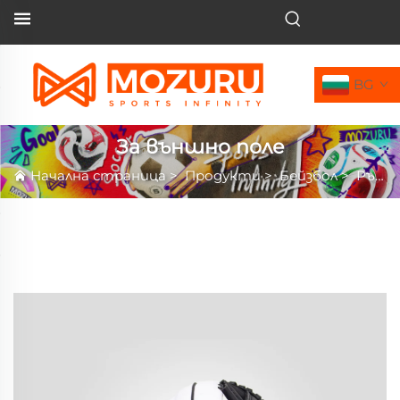
BG
За външно поле
Начална страница
>
Продукти
>
Бейзбол
>
Ръкавица за бейзбол