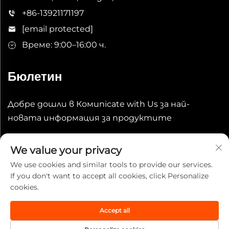
+86-13921171197
[email protected]
Време: 9:00–16:00 ч.
Бюлетин
Добре дошли в Комunicate with Us за най-
новата информация за продуктите
Изпрати
We value your privacy
We use cookies and similar tools to provide our services.
If you don't want to accept all cookies, click Personalize
cookies.
Accept all
Copyright © 2025 China Wuxi Leeqian Int'l Co., Ltd. Всички
права запазени.
Политика за поверителност