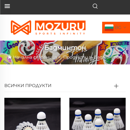
BG
Бадминтон
Начална страница
>
Продукти
>
Бадминтон
ВСИЧКИ ПРОДУКТИ