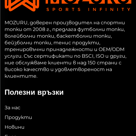
MOZURU, доверен производител на спортни
топки от 2008 г., предлага футболни топки,
волейболни топки, баскетболни топки,
бейзболни топки, тенис продукти,
тренировъчни принадлежности и OEM/ODM
услуги. Със сертификати по BSCI, ISO и други,
ние обслужваме клиенти в над 150 страни с
високо качество и удовлетвореност на
клиентите.
Полезни връзки
За нас
Продукти
Новини