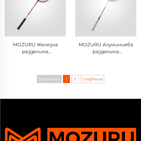
MOZURU Желязна
MOZURU Алуминиева
разделима
разделима
бадминтонова ракета
бадминтонова ракета
Предишна
1
2
Следваща