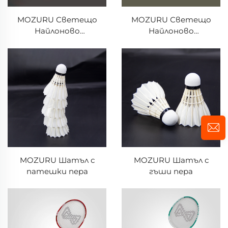
MOZURU Светещо
MOZURU Светещо
Найлоново
Найлоново
Бадмингтон Топче
Бадмингтон Топче
MOZURU Шатъл с
MOZURU Шатъл с
патешки пера
гъши пера