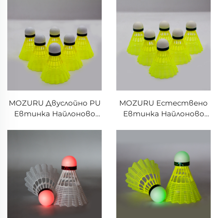
Внесено от Тайван
MOZURU Двуслойно PU
MOZURU Естествено
Евтинка Найлоново
Евтинка Найлоново
Бадмингтон Топче
Бадмингтон Топче