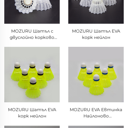
MOZURU Шатъл с
MOZURU Шатъл EVA
двуслойно корково
корк нейлон
нейлоново покритие
MOZURU Шатъл EVA
MOZURU EVA Евтинка
корк нейлон
Найлоново
Бадмингтон Топче,