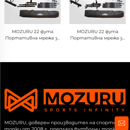
MOZURU 22 фута
MOZURU 22 фута
Портативна мрежа за
Портативна мрежа за
пиклбол
пиклбол с колела
MOZURU, доверен производител на спортни
топки от 2008 г., предлага футболни топки,