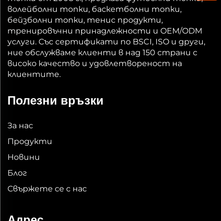
волейболни топки, баскетболни топки,
бейзболни топки, тенис продукти,
тренировъчни принадлежности и OEM/ODM
услуги. Със сертификати по BSCI, ISO и други,
ние обслужваме клиенти в над 150 страни с
високо качество и удовлетвореност на
клиентите.
Полезни връзки
За нас
Продукти
Новини
Блог
Свържете се с нас
Адрес