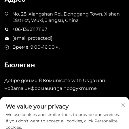
No. 28, Xiangshan Rd., Donggang Town, Xishan
District, Wuxi, Jiangsu, China
+86-13921171197
[email protected]
Време: 9:00–16:00 ч.
Бюлетин
Добре дошли в Комunicate with Us за най-
новата информация за продуктите
Изпрати
We value your privacy
We use cookies and similar tools to provide our services.
If you don't want to accept all cookies, click Personalize
cookies.