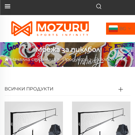
BG
Мрежа за пиклбол
Начална страница
>
Продукти
>
Пиклбол
>
Мрежа за пиклбол
ВСИЧКИ ПРОДУКТИ