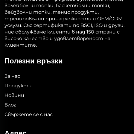
волейболни топки, баскетболни топки,
бейзболни топки, тенис продукти,
тренировъчни принадлежности и OEM/ODM
услуги. Със сертификати по BSCI, ISO и други,
ние обслужваме клиенти в над 150 страни с
високо качество и удовлетвореност на
клиентите.
Полезни връзки
За нас
Продукти
Новини
Блог
Свържете се с нас
Адрес