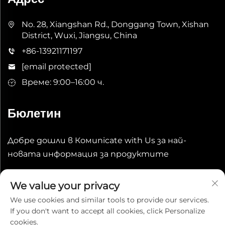
No. 28, Xiangshan Rd., Donggang Town, Xishan
District, Wuxi, Jiangsu, China
+86-13921171197
[email protected]
Време: 9:00–16:00 ч.
Бюлетин
Добре дошли в Комunicate with Us за най-
новата информация за продуктите
Изпрати
We value your privacy
We use cookies and similar tools to provide our services.
If you don't want to accept all cookies, click Personalize
cookies.