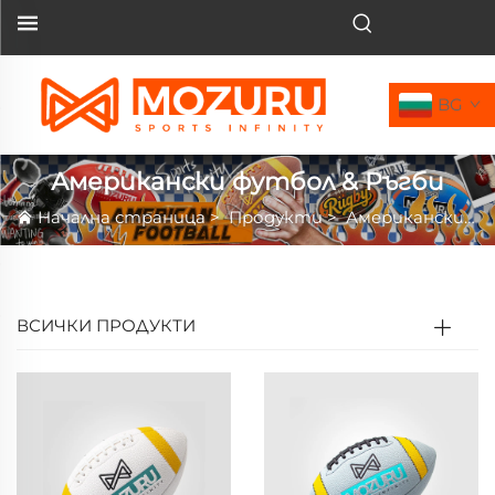
BG
Американски футбол & Ръгби
Начална страница
>
Продукти
>
Американски футбол & Ръгби
ВСИЧКИ ПРОДУКТИ