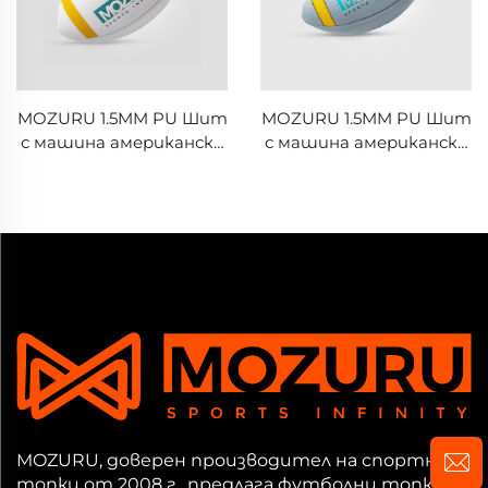
MOZURU 1.5MM PU Шит
MOZURU 1.5MM PU Шит
с машина американски
с машина американски
футбол
футбол
MOZURU, доверен производител на спортни
топки от 2008 г., предлага футболни топки,