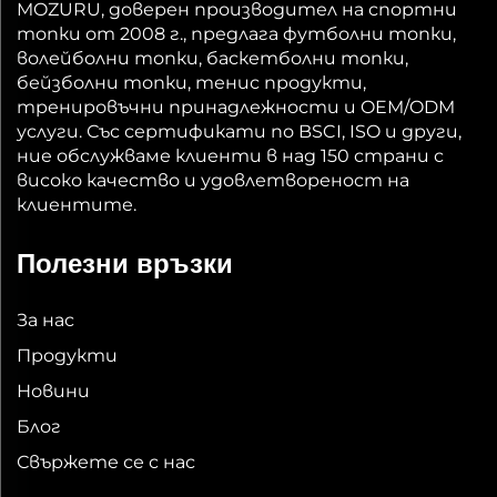
MOZURU, доверен производител на спортни
топки от 2008 г., предлага футболни топки,
волейболни топки, баскетболни топки,
бейзболни топки, тенис продукти,
тренировъчни принадлежности и OEM/ODM
услуги. Със сертификати по BSCI, ISO и други,
ние обслужваме клиенти в над 150 страни с
високо качество и удовлетвореност на
клиентите.
Полезни връзки
За нас
Продукти
Новини
Блог
Свържете се с нас