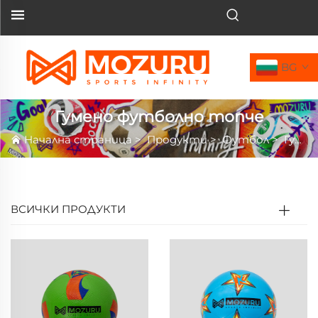
BG
Гумено футболно топче
Начална страница
>
Продукти
>
Футбол
>
Гумено футболно топче
ВСИЧКИ ПРОДУКТИ