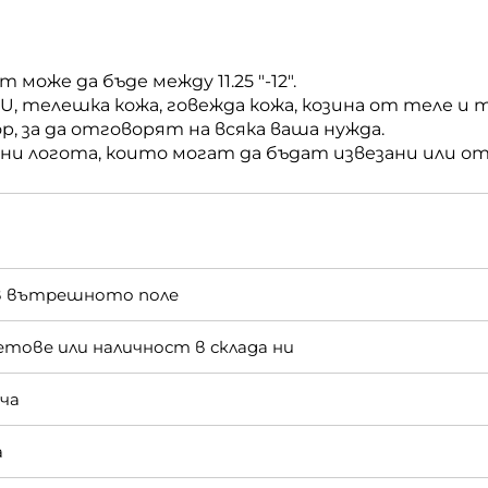
може да бъде между 11.25 "-12".
U, телешка кожа, говежда кожа, козина от теле и 
р, за да отговорят на всяка ваша нужда.
чни логота, които могат да бъдат извезани или о
ъв вътрешното поле
тове или наличност в склада ни
нча
а