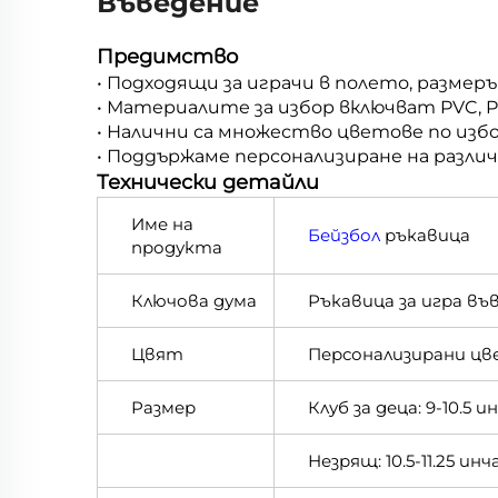
Въведение
Предимство
• Подходящи за играчи в полето, размерът 
• Материалите за избор включват PVC, P
• Налични са множество цветове по избо
• Поддържаме персонализиране на разли
Технически детайли
Име на
Бейзбол
ръкавица
продукта
Ключова дума
Ръкавица за игра в
Цвят
Персонализирани цве
Размер
Клуб за деца: 9-10.5 и
Незрящ: 10.5-11.25 инч