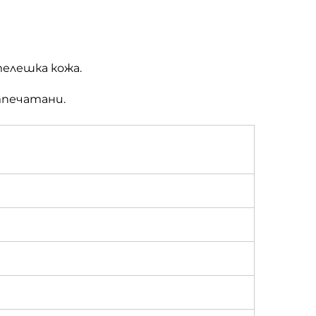
телешка кожа.
тпечатани.