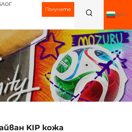
БЛОГ
Получете
BG
оферта
Тайван KIP кожа