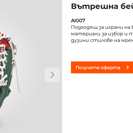
Вътрешна бей
AI007
Подходящ за играчи на
материали за избор и 
дузини стилове на мре
Получете оферта