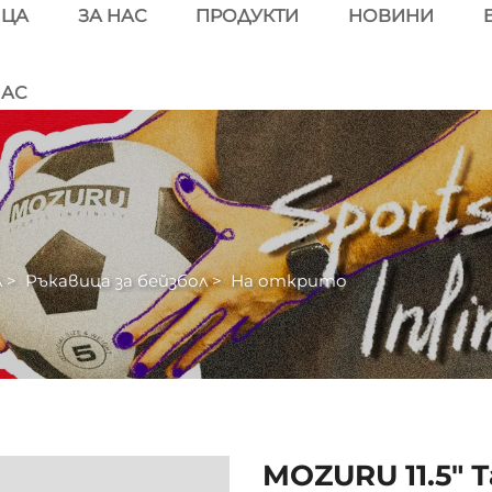
ИЦА
ЗА НАС
ПРОДУКТИ
НОВИНИ
НАС
л
>
Ръкавица за бейзбол
>
На открито
MOZURU 11.5" 