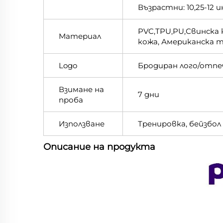
Възрастни: 10,25-12 и
PVC,TPU,PU,Свинска
Материал
кожа, Американска 
Logo
Бродиран лого/отп
Взимане на
7 дни
проба
Използване
Тренировка, бейзбол
Описание на продукта