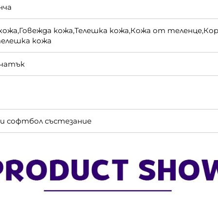
нча
 кожа,Говежда кожа,Телешка кожа,Кожа от теленце,Ко
телешка кожа
ечатък
 и софтбол състезание