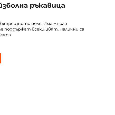
зболна ръкавица
 вътрешното поле. Има много
те поддържат всеки цвят. Налични са
жата.