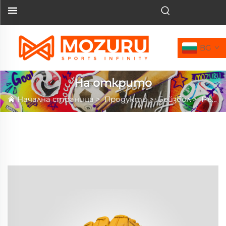
BG
На открито
Начална страница
>
Продукти
>
Бейзбол
>
Ръкавица за бейзбол