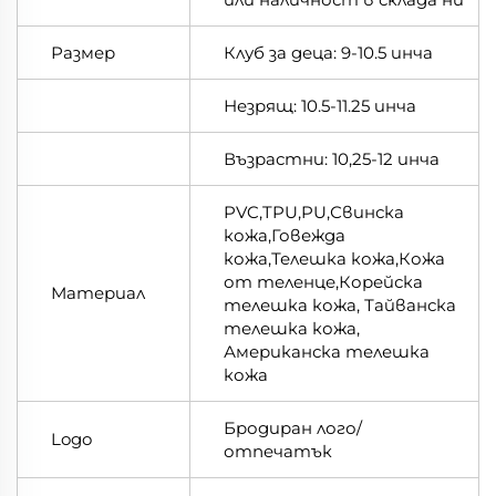
Размер
Клуб за деца: 9-10.5 инча
Незрящ: 10.5-11.25 инча
Възрастни: 10,25-12 инча
PVC,TPU,PU,Свинска
кожа,Говежда
кожа,Телешка кожа,Кожа
от теленце,Корейска
Материал
телешка кожа, Тайванска
телешка кожа,
Американска телешка
кожа
Бродиран лого/
Logo
отпечатък