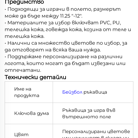
Предимство
• Подходящи за играчи в полето, размерът
може да бъде между 11.25 "-12".
• Материалите за избор включват PVC, PU,
телешка кожа, говежда кожа, козина от теле и
телешка кожа.
• Налични са множество цветове по избор, за
да отговорят на всяка ваша нужда.
• Поддържаме персонализиране на различни
логота, които могат да бъдат извезани или
отпечатани.
Технически детайли
Име на
Бейзбол
ръкавица
продукта
Ръкавица за игра във
Ключова дума
вътрешното поле
Персонализирани цветове
Цвят
или наличност в склада ни