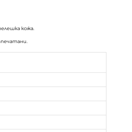
телешка кожа.
тпечатани.