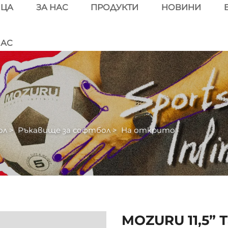
ИЦА
ЗА НАС
ПРОДУКТИ
НОВИНИ
НАС
ол
>
Ръкавище за софтбол
>
На открито
MOZURU 11,5” 