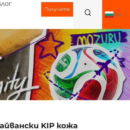
БЛОГ
Получете
BG
оферта
Тайвански KIP кожа