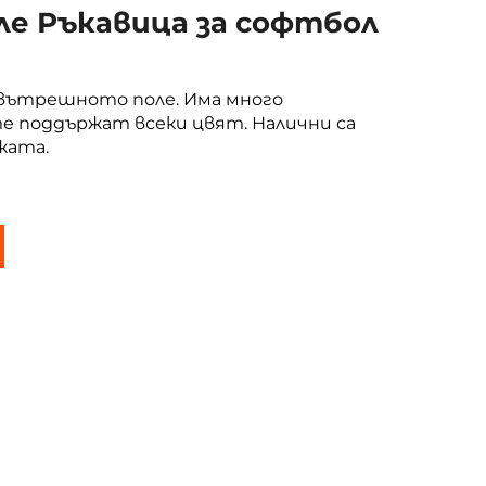
е Ръкавица за софтбол
 вътрешното поле. Има много
те поддържат всеки цвят. Налични са
жата.