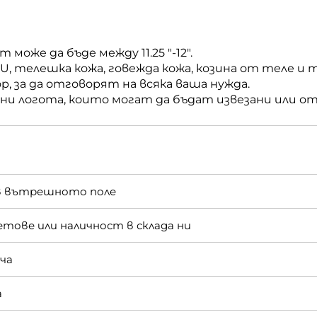
може да бъде между 11.25 "-12".
U, телешка кожа, говежда кожа, козина от теле и 
р, за да отговорят на всяка ваша нужда.
чни логота, които могат да бъдат извезани или о
ъв вътрешното поле
тове или наличност в склада ни
нча
а