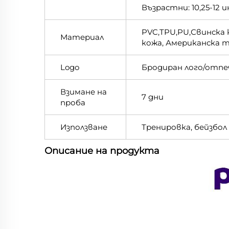
Възрастни: 10,25-12 и
PVC,TPU,PU,Свинска
Материал
кожа, Американска 
Logo
Бродиран лого/отп
Взимане на
7 дни
проба
Използване
Тренировка, бейзбол
Описание на продукта