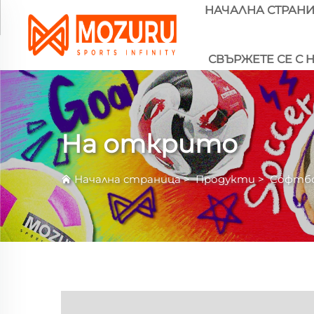
НАЧАЛНА СТРАН
СВЪРЖЕТЕ СЕ С 
На открито
Начална страница
>
Продукти
>
Софтб