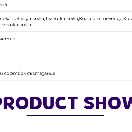
нча
 кожа,Говежда кожа,Телешка кожа,Кожа от теленце,Ко
телешка кожа
ечатък
 и софтбол състезание