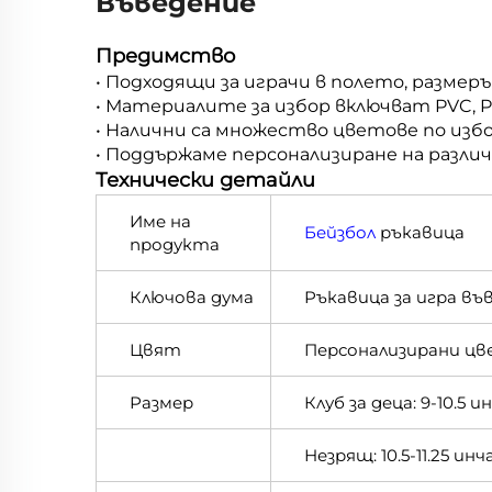
Въведение
Предимство
• Подходящи за играчи в полето, размерът 
• Материалите за избор включват PVC, P
• Налични са множество цветове по избо
• Поддържаме персонализиране на разли
Технически детайли
Име на
Бейзбол
ръкавица
продукта
Ключова дума
Ръкавица за игра в
Цвят
Персонализирани цве
Размер
Клуб за деца: 9-10.5 и
Незрящ: 10.5-11.25 инч