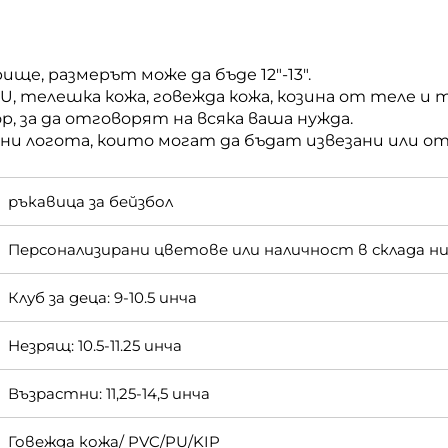
ще, размерът може да бъде 12"-13".
U, телешка кожа, говежда кожа, козина от теле и 
р, за да отговорят на всяка ваша нужда.
чни логота, които могат да бъдат извезани или о
ръкавица за бейзбол
Персонализирани цветове или наличност в склада н
Клуб за деца: 9-10.5 инча
Незрящ: 10.5-11.25 инча
Възрастни: 11,25-14,5 инча
Говежда кожа/ PVC/PU/KIP