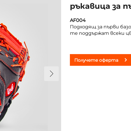
ръкавица за п
AF004
Подходящ за първи базо
те поддържат всеки цвя
Получете оферта