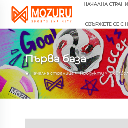
НАЧАЛНА СТРАН
СВЪРЖЕТЕ СЕ С 
Първа база
Начална страница
>
Продукти
>
Бейзбо