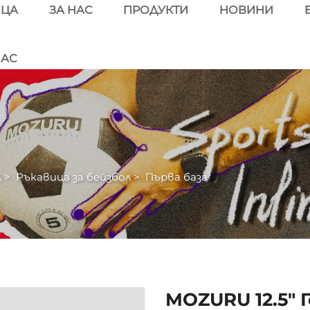
ИЦА
ЗА НАС
ПРОДУКТИ
НОВИНИ
НАС
л
>
Ръкавица за бейзбол
>
Първа база
MOZURU 12.5" 