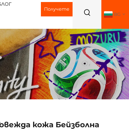
БЛОГ
Получете
BG
оферта
Говежда кожа Бейзболна