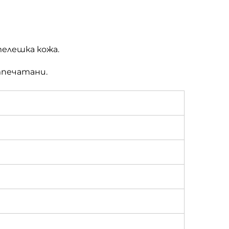
телешка кожа.
тпечатани.
и