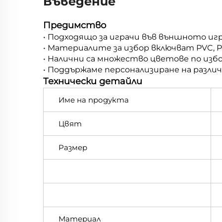
Въведение
Предимство
• Подходящо за играчи във външното игри
• Материалите за избор включват PVC, P
• Налични са множество цветове по избо
• Поддържаме персонализиране на разли
Технически детайли
Име на продукта
Цвят
Размер
Материал