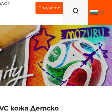
БЛОГ
Получете
BG
оферта
PVC кожа Детско