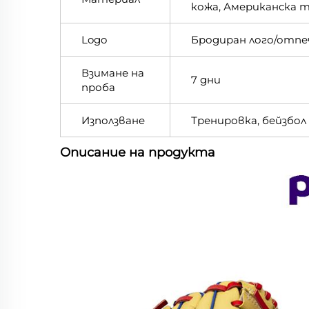
кожа, Американска 
Logo
Бродиран лого/отп
Взимане на
7 дни
проба
Използване
Тренировка, бейзбол
Описание на продукта