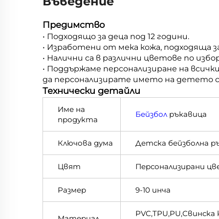
Въведение
Предимство
• Подходящо за деца под 12 години.
• Изработени от мека кожа, подходяща з
• Налични са в различни цветове по избо
•
Поддържаме персонализиране на всичк
да персонализирате името на детето си 
Технически детайли
Име на
Бейзбол
ръкавица
продукта
Ключова дума
Детска бейзболна р
Цвят
Персонализирани цве
Размер
9-10 инча
PVC,TPU,PU,Свинска
Материал