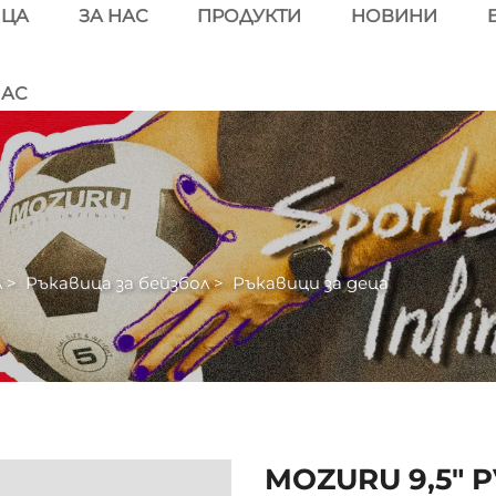
ИЦА
ЗА НАС
ПРОДУКТИ
НОВИНИ
НАС
л
>
Ръкавица за бейзбол
>
Ръкавици за деца
MOZURU 9,5" 