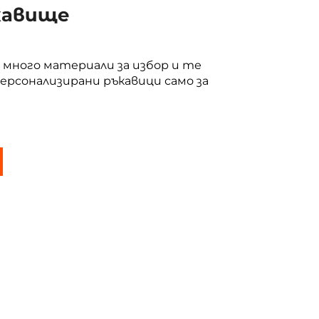
кавище
 много материали за избор и те
ерсонализирани ръкавици само за