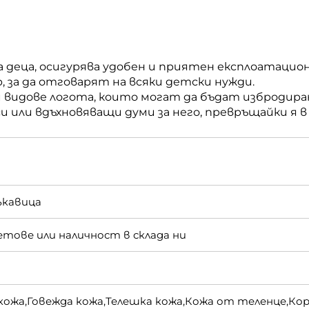
а деца, осигурява удобен и приятен експлоатацио
р, за да отговарят на всяки детски нужди.
и видове логота, които могат да бъдат избродир
или вдъхновяващи думи за него, превръщайки я в 
ъкавица
тове или наличност в склада ни
 кожа,Говежда кожа,Телешка кожа,Кожа от теленце,Ко