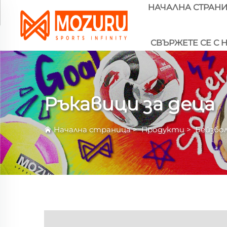
НАЧАЛНА СТРАН
СВЪРЖЕТЕ СЕ С 
Ръкавици за деца
Начална страница
>
Продукти
>
Бейзбо