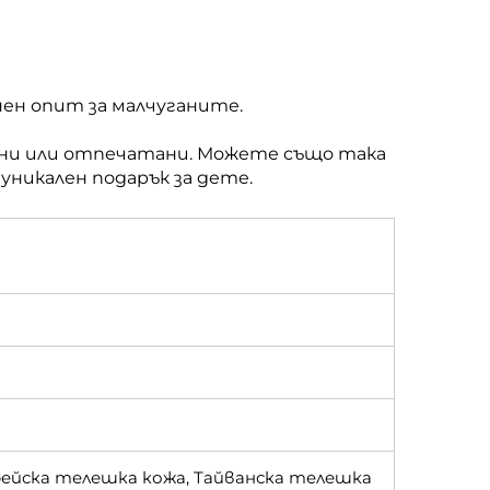
нен опит за малчуганите.
ани или отпечатани. Можете също така
уникален подарък за дете.
рейска телешка кожа, Тайванска телешка