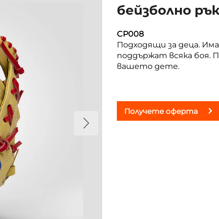
бейзболно ръ
CP008
Подходящи за деца. Има
поддържат всяка боя. П
вашето дете.
Получете оферта