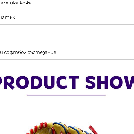
телешка кожа
ечатък
 и софтбол състезание