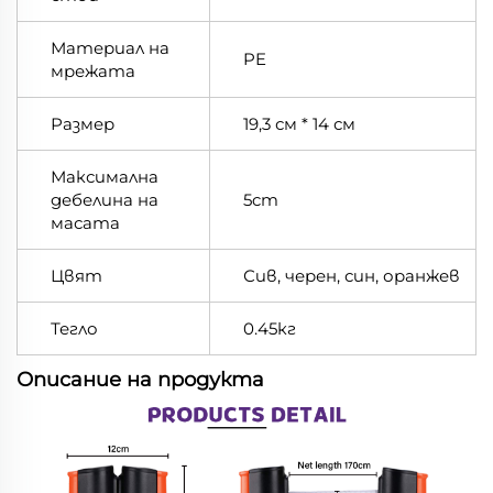
Материал на
PE
мрежата
Размер
19,3 см * 14 см
Максимална
дебелина на
5cm
масата
Цвят
Сив, черен, син, оранжев
Тегло
0.45кг
Описание на продукта