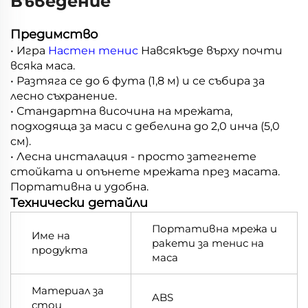
Въведение
Предимство
• Игра
Настен тенис
Навсякъде върху почти
всяка маса.
• Разтяга се до 6 фута (1,8 м) и се събира за
лесно съхранение.
• Стандартна височина на мрежата,
подходяща за маси с дебелина до 2,0 инча (5,0
см).
• Лесна инсталация - просто затегнете
стойката и опънете мрежата през масата.
Портативна и удобна.
Технически детайли
Портативна мрежа и
Име на
ракети за тенис на
продукта
маса
Материал за
ABS
стои