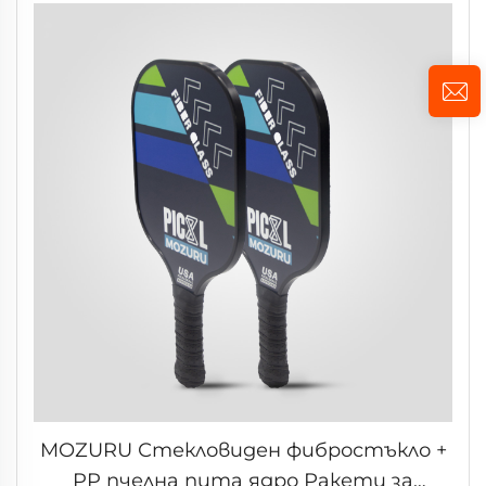
MOZURU Стекловиден фибростъкло +
PP пчелна пита ядро Ракети за