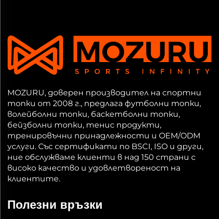
MOZURU, доверен производител на спортни
топки от 2008 г., предлага футболни топки,
волейболни топки, баскетболни топки,
бейзболни топки, тенис продукти,
тренировъчни принадлежности и OEM/ODM
услуги. Със сертификати по BSCI, ISO и други,
ние обслужваме клиенти в над 150 страни с
високо качество и удовлетвореност на
клиентите.
Полезни връзки