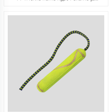
пиклбол