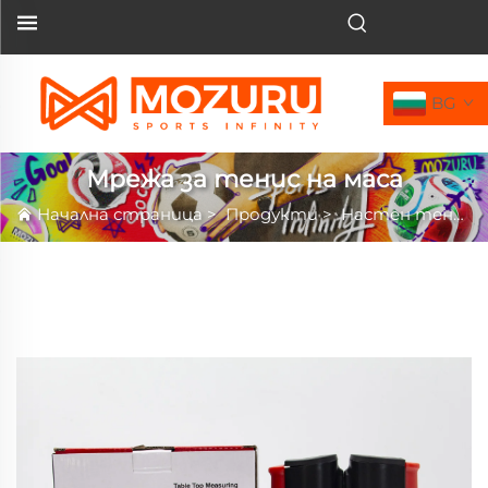
BG
Мрежа за тенис на маса
Начална страница
>
Продукти
>
Настен тенис