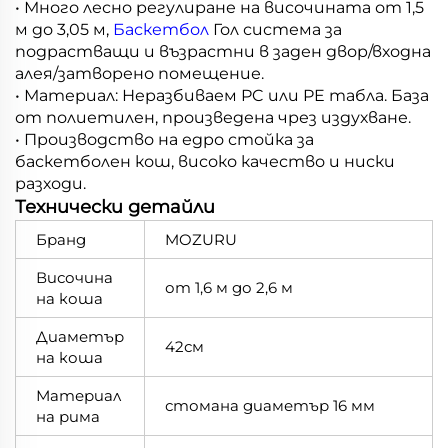
• Много лесно регулиране на височината от 1,5
м до 3,05 м,
Баскетбол
Гол система за
подрастващи и възрастни в заден двор/входна
алея/затворено помещение.
• Материал: Неразбиваем PC или PE табла. База
от полиетилен, произведена чрез издухване.
• Производство на едро стойка за
баскетболен кош, високо качество и ниски
разходи.
Технически детайли
Бранд
MOZURU
Височина
от 1,6 м до 2,6 м
на коша
Диаметър
42см
на коша
Материал
стомана диаметър 16 мм
на рима