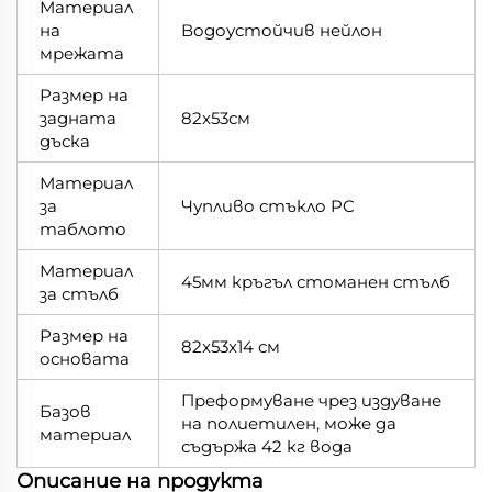
Материал
на
Водоустойчив нейлон
мрежата
Размер на
задната
82x53см
дъска
Материал
за
Чупливо стъкло PC
таблото
Материал
45мм кръгъл стоманен стълб
за стълб
Размер на
82x53x14 см
основата
Преформуване чрез издуване
Базов
на полиетилен, може да
материал
съдържа 42 кг вода
Описание на продукта