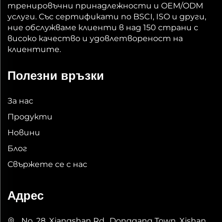
тренировъчни принадлежности и OEM/ODM
услуги. Със сертификати по BSCI, ISO и други,
ние обслужваме клиенти в над 150 страни с
високо качество и удовлетвореност на
клиентите.
Полезни връзки
За нас
Продукти
Новини
Блог
Свържете се с нас
Адрес
No. 28, Xiangshan Rd., Donggang Town, Xishan