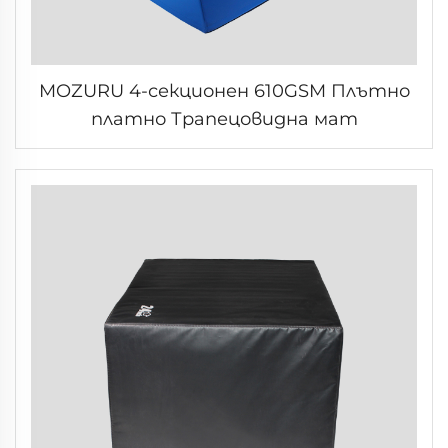
MOZURU 4-секционен 610GSM Плътно
платно Трапецовидна мат