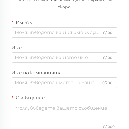
скоро.
Имейл
0/100
Име
0/100
Име на компанията
0/200
Съобщение
0/1000