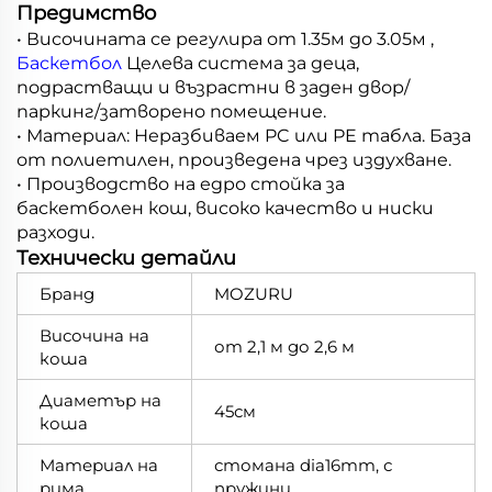
Предимство
• Височината се регулира от 1.35м до 3.05м ,
Баскетбол
Целева система за деца,
подрастващи и възрастни в заден двор/
паркинг/затворено помещение.
• Материал: Неразбиваем PC или PE табла. База
от полиетилен, произведена чрез издухване.
• Производство на едро стойка за
баскетболен кош, високо качество и ниски
разходи.
Технически детайли
Бранд
MOZURU
Височина на
от 2,1 м до 2,6 м
коша
Диаметър на
45см
коша
Материал на
стомана dia16mm, с
рима
пружини