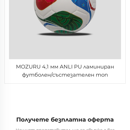
MOZURU 4,1 мм ANLI PU ламиниран
футболен/състезателен топ
Получете безплатна оферта
Нашият представител ще се свърже с вас