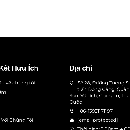
Kết Hữu Ích
Địa chỉ
iệu về chúng tôi
Số 28, Đường Tương Sơ
trấn Đông Cảng, Quận
hẩm
Sơn, Vô Tích, Giang Tô, Tr
Quốc
+86-13921171197
 Với Chúng Tôi
[email protected]
Thời gian: 9.00am-4.