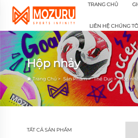
TRANG CHỦ
GI
LIÊN HỆ CHÚNG TÔ
Hộp nhảy
Trang Chủ
>
Sản Phẩm
>
Thể Dục
>
Hộp nh
TẤT CẢ SẢN PHẨM