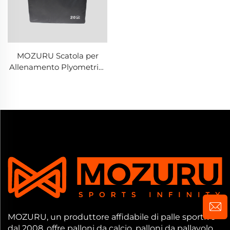
MOZURU Scatola per
Allenamento Plyometrics
in Tarpaulin 610GSM
MOZURU, un produttore affidabile di palle sportive
dal 2008, offre palloni da calcio, palloni da pallavolo,