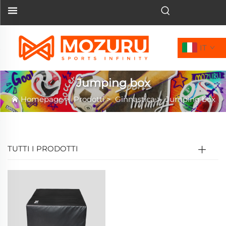
IT
Jumping box
Homepage
>
Prodotti
>
Ginnastica
>
Jumping box
TUTTI I PRODOTTI